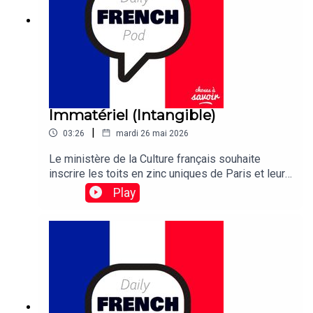
Immatériel (Intangible)
|
03:26
mardi 26 mai 2026
Le ministère de la Culture français souhaite
inscrire les toits en zinc uniques de Paris et leurs
ouvriers sur la liste du patrimoine culturel
Play
immatériel de l'UNESCO.Traduction:The French
culture ministry wants to etch the unique zinc-
plated rooftops of Paris and their workers in the
UNESCO list of Intangible Cultural Heritage.