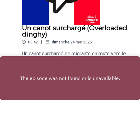
Un canot surchargé (Overloaded
dinghy)
|
03:42
dimanche 24 mai 2026
Un canot surchargé de migrants en route vers le
Royaume-Uni depuis la France jeudi soir a chaviré
et coulé, causant la mort d'un bébé.Traduction:An
Play
overloaded migrant dinghy headed for the UK
from France on Thursday night capsized and
sank, killing one baby.
Copyright
Choses à Savoir