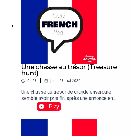
countries will follow suit.
Une chasse au trésor (Treasure
hunt)
|
04:28
jeudi 28 mai 2026
Une chasse au trésor de grande envergure
semble avoir pris fin, après une annonce en
France indiquant qu'une statuette de chouette en
Play
or enterrée a finalement été déterrée – après 31
ans.Traduction: A mass treasure hunt appears to
have come to an end, after an announcement in
France that a buried statuette of a golden owl has