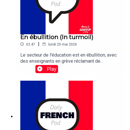
En ébullition (In turmoil)
|
02:47
lundi 25 mai 2026
Le secteur de l'éducation est en ébullition, avec
des enseignants en grève réclamant de
meilleures conditions de travail et des salaires
Play
plus élevés.Traduction: The education sector is in
turmoil, with teachers on strike demanding better
working conditions and higher wages.