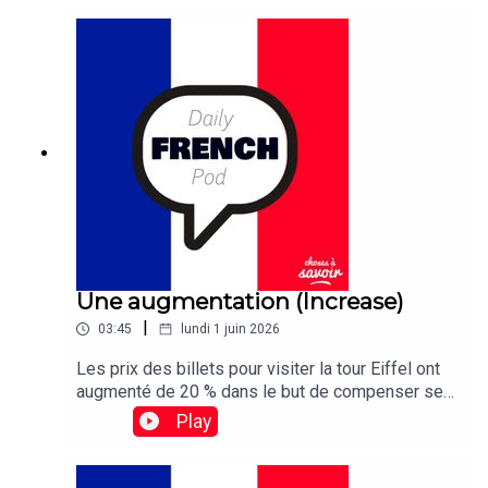
disappointed this year as persistent cloud cover
obscured the annual Lyrid meteor shower almost
entirely.
Une augmentation (Increase)
|
03:45
lundi 1 juin 2026
Les prix des billets pour visiter la tour Eiffel ont
augmenté de 20 % dans le but de compenser ses
coûts de maintenance élevés.Traduction :Ticket
Play
prices for visiting the Eiffel Tower have been
raised 20 percent in a bid to offset its sky-high
maintenance costs.