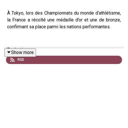
À Tokyo, lors des Championnats du monde d’athlétisme,
la France a récolté une médaille d’or et une de bronze,
confirmant sa place parmi les nations performantes.
Traduction:
Show more
RSS
In Tokyo, at the World Athletics Championships, France
secures one gold and one bronze, confirming its place
among top competing nations.