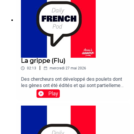
finally been unearthed – after 31 years.
La grippe (Flu)
|
02:13
mercredi 27 mai 2026
Des chercheurs ont développé des poulets dont
les gènes ont été édités et qui sont partiellement
résistants à la grippe
Play
aviaire.Traduction :Researchers have developed
gene-edited chickens that are partially resistant
to bird flu.