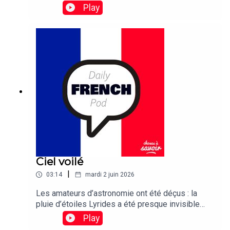
Play
Ciel voilé
|
03:14
mardi 2 juin 2026
Les amateurs d’astronomie ont été déçus : la
pluie d’étoiles Lyrides a été presque invisible
cette année à cause d’un voile nuageux
Play
persistant.Traduction : Stargazers were left