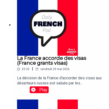
La France accorde des visas
(France grants visas)
|
03:33
vendredi 29 mai 2026
La décision de la France d'accorder des visas aux
déserteurs russes est saluée par les
organisations de défense des droits de l'homme,
Play
qui espèrent que d'autres pays de l'UE suivront
cet exemple.Traduction:France's decision to grant
visas to Russian deserters is being celebrated
by human rights groups who hope other EU