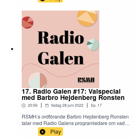
ohälsa bland äldre.
17. Radio Galen #17: Valspecial
med Barbro Hejdenberg Ronsten
|
|
20:56
tisdag 28 juni 2022
Ep.
17
RSMH:s ordförande Barbro Hejdenberg Ronsten
talar med Radio Galens programledare om vad
hon anser är de viktigaste valfrågorna för
Play
RSMH:s medlemmar inför riksdagsvalet den 11