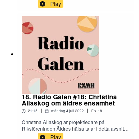
Liljedahl, ersättare för Centerpartiet i Psykiatri-,
Play
habilitering- och hjälpmedelsnämnden i Region
Skåne. De talar bland annat om ungas och
kvinnors psykiska hälsa.
18. Radio Galen #18: Christina
Allaskog om äldres ensamhet
|
|
21:15
måndag 4 juli 2022
Ep.
18
Christina Allaskog är projektledare på
Riksföreningen Äldres hälsa talar i detta avsnitt
om ensamhet och annat som kan orsaka psykisk
Play