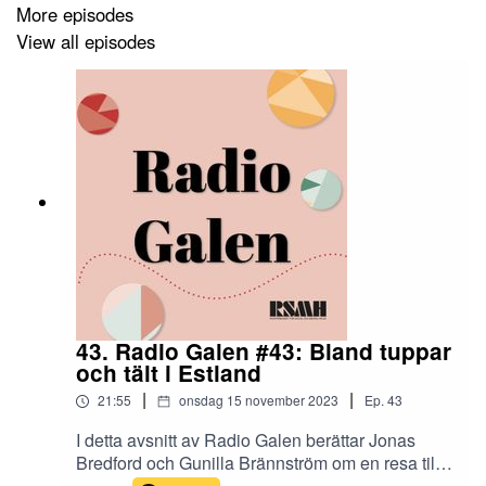
More episodes
View all episodes
43. Radio Galen #43: Bland tuppar
och tält i Estland
|
|
21:55
onsdag 15 november 2023
Ep.
43
I detta avsnitt av Radio Galen berättar Jonas
Bredford och Gunilla Brännström om en resa till
Estland som RSMH:s internationella grupp