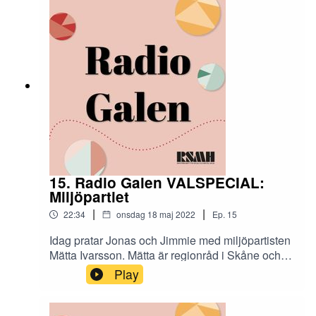
externa utbildningar. De som köper utbildningar
är alla möjliga verksamheter som möter
människor med psykisk ohälsa. Det kan vara
äldreomsorg, folkhögskolor och privata företag.
15. Radio Galen VALSPECIAL:
Miljöpartiet
|
|
22:34
onsdag 18 maj 2022
Ep.
15
Idag pratar Jonas och Jimmie med miljöpartisten
Mätta Ivarsson. Mätta är regionråd i Skåne och
samtalar idag om hur vården fungerar för
Play
personer med psykisk ohälsa. Detta är det första
av Radio Galens VALSPECIAL-program.