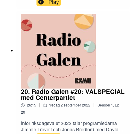
Play
gjorde. De hälsade på Estlands motsvarighet till
RSMH. Det var en minst sagt händelserik resa
som inkluderade mögliga militärtält och
morgonpigga tuppar.
20. Radio Galen #20: VALSPECIAL
med Centerpartiet
|
|
26:15
fredag 2 september 2022
Season
1
,
Ep.
20
Inför riksdagsvalet 2022 talar programledarna
Jimmie Trevett och Jonas Bredford med David