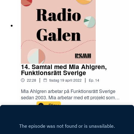
Per-Olof med åren blivit lite mer ödmjuk.Inom
RSMH är Per-Olof ordförande för det
intressepolitiska utskottet. Deras uppdrag är att
bereda och bevaka intressepolitiska frågor för
RSMH:s räkning.
14. Samtal med Mia Ahlgren,
Funktionsrätt Sverige
|
|
22:28
tisdag 19 april 2022
Ep.
14
Mia Ahlgren arbetar på Funktionsrätt Sverige
sedan 2003. Mia arbetar med ett projekt som
heter Funktionsrättsbyrån och med
Play
internationella funktionsrättsfrågor. Jimmie och
Jonas pratar med Mia om
funktionsrättskonventionen. Den skyddar de
rättigheter som personer med