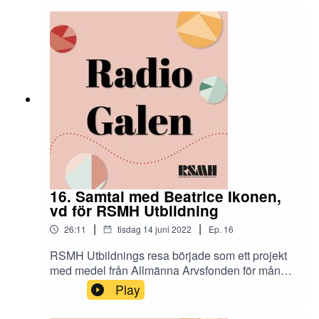
september 2022.
16. Samtal med Beatrice Ikonen,
vd för RSMH Utbildning
|
|
26:11
tisdag 14 juni 2022
Ep.
16
RSMH Utbildnings resa började som ett projekt
med medel från Allmänna Arvsfonden för många
år sedan. Sedan 2014 har utbildningarna
Play
bedrivits utan projektmedel och sedan 2021 är
det RSMH Utbildning AB som står för RSMH:s