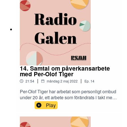
14. Samtal om påverkansarbete
med Per-Olof Tiger
|
|
21:54
måndag 2 maj 2022
Ep.
14
Per-Olof Tiger har arbetat som personligt ombud
under 20 år, ett arbete som förändrats i takt med
att myndigheters och samhällsförändring.
Play
Personligt ombud arbetar utifrån den enskildes
intressen med det stöd som behövs. Det innebär
ibland att man måste vara lite sträng, även om