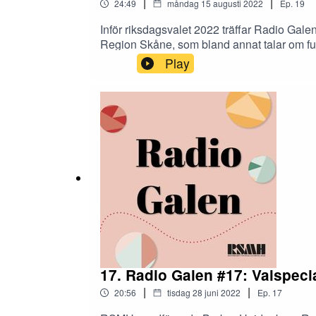
|
|
24:49
måndag 15 augusti 2022
Ep.
19
Inför riksdagsvalet 2022 träffar Radio Galen
Region Skåne, som bland annat talar om funk
Play
17. Radio Galen #17: Valspec
|
|
20:56
tisdag 28 juni 2022
Ep.
17