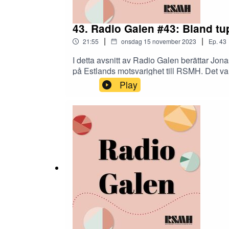
43. Radio Galen #43: Bland tup
|
|
21:55
onsdag 15 november 2023
Ep.
43
I detta avsnitt av Radio Galen berättar Jo
på Estlands motsvarighet till RSMH. Det va
Play