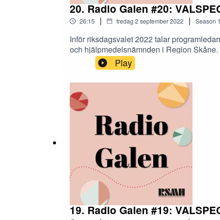
20. Radio Galen #20: VALSPEC
|
|
26:15
fredag 2 september 2022
Season
Inför riksdagsvalet 2022 talar programledarn
och hjälpmedelsnämnden i Region Skåne. D
Play
19. Radio Galen #19: VALSPEC