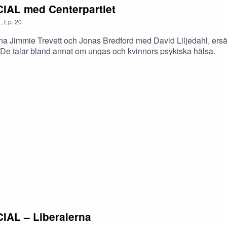
IAL med Centerpartiet
1
,
Ep.
20
a Jimmie Trevett och Jonas Bredford med David Liljedahl, ersättar
e talar bland annat om ungas och kvinnors psykiska hälsa.
IAL – Liberalerna