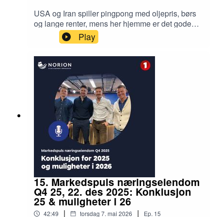
JAE (KPI justert for avgiftsendringer og energi).
USA og Iran spiller pingpong med oljepris, børs
og lange renter, mens her hjemme er det gode
lønnsoppgjør, høy innenlandsk inflasjon og lav
Play
produktivitetsvekst. Podcastvert Jan Håvard
Valstad diskuterer med Sjeføkonom Elisabeth
Holvik i SpareBank 1 hvordan krigen i Iran setter
rammebetingelser fremover, men samtidig hva
Norge kan og bør gjøre for å sette oss selv i en
mer konkurransedyktig posisjon.
15. Markedspuls næringseiendom
Q4 25, 22. des 2025: Konklusjon
25 & muligheter i 26
|
|
42:49
torsdag 7. mai 2026
Ep.
15