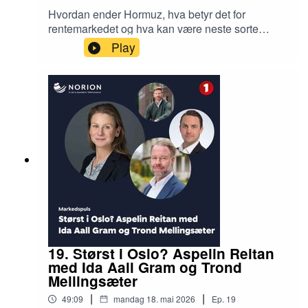
Hvordan ender Hormuz, hva betyr det for
rentemarkedet og hva kan være neste sorte
svane? Dane Cekov, Rente og valutastrateg i
Play
SB1 Markets diskuterer finansiering og eiendom
med Martin Solem, Leder kapitalmarkeder i
Norion Næringsmegling og podcastvert Jan
Håvard Valstad. Ønsker vi oss egentlig svenske
tilstander, er AI blitt en eiendoms-boble og hvor
langt unna priskrysset for næringseiendom er vi?
19. Størst i Oslo? Aspelin Reitan
med Ida Aall Gram og Trond
Mellingsæter
|
|
49:09
mandag 18. mai 2026
Ep.
19