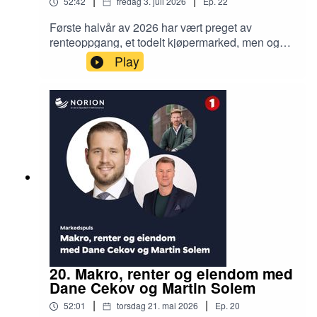
|
|
52:42
fredag 3. juli 2026
Ep.
22
Første halvår av 2026 har vært preget av
renteoppgang, et todelt kjøpermarked, men også
mange milliardtransaksjoner og en pågående og
Play
spennende konsolidering i det norske
eiendomsmarkedet. Spisse, men aktive EK-
kjøpere definerer prime, mens for FK-kjøperne er
det utviklingspotensial og lokal
eiendomskompetanse som skaper aktivitet. Lars
Økland, Terje Trym Rustad og Jørgen Rostad fra
Norion deler meglerinnsikt fra gjennomførte
prosesser, og diskuterer status og muligheter
med analytikerne Brage Aarthun og Jan Håvard
Valstad
20. Makro, renter og eiendom med
Dane Cekov og Martin Solem
|
|
52:01
torsdag 21. mai 2026
Ep.
20