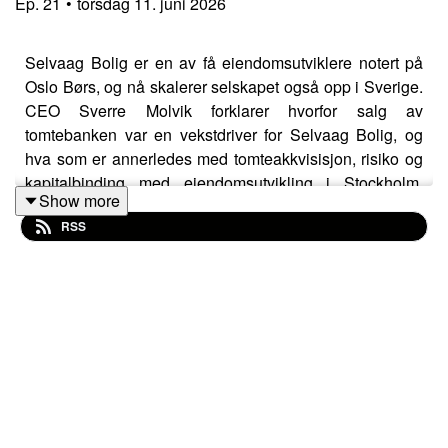
Ep.
21
•
torsdag 11. juni 2026
Selvaag Bolig er en av få eiendomsutviklere notert på
Oslo Børs, og nå skalerer selskapet også opp i Sverige.
CEO Sverre Molvik forklarer hvorfor salg av
tomtebanken var en vekstdriver for Selvaag Bolig, og
hva som er annerledes med tomteakkvisisjon, risiko og
kapitalbinding med eiendomsutvikling i Stockholm.
Show more
Sverre er fornøyd med godt salg i et trått marked, og
RSS
samme med Transaksjonsrådgiver Rune Husby og
podcastvert Jan Håvard Valstad diskuterer han
boligkonseptene og rammebetingelser som må på plass
for å møte demografiske behov og stresset
kjøpekapasitet hos investorer og sluttbrukere.