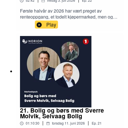
52:42
fredag 3. juli 2026
Ep.
22
Første halvår av 2026 har vært preget av
renteoppgang, et todelt kjøpermarked, men også
mange milliardtransaksjoner og en pågående og
Play
spennende konsolidering i det norske
eiendomsmarkedet. Spisse, men aktive EK-
kjøpere definerer prime, mens for FK-kjøperne er
det utviklingspotensial og lokal
eiendomskompetanse som skaper aktivitet. Lars
Økland, Terje Trym Rustad og Jørgen Rostad fra
Norion deler meglerinnsikt fra gjennomførte
prosesser, og diskuterer status og muligheter
med analytikerne Brage Aarthun og Jan Håvard
Valstad
21. Bolig og børs med Sverre
Molvik, Selvaag Bolig
|
|
01:10:30
torsdag 11. juni 2026
Ep.
21