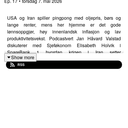
Ep.
17
•
torsdag 7. mai 2026
USA og Iran spiller pingpong med oljepris, børs og
lange renter, mens her hjemme er det gode
lønnsoppgjør, høy innenlandsk inflasjon og lav
produktivitetsvekst. Podcastvert Jan Håvard Valstad
diskuterer med Sjeføkonom Elisabeth Holvik i
SpareBank 1 hvordan krigen i Iran setter
Show more
rammebetingelser fremover, men samtidig hva Norge
RSS
kan og bør gjøre for å sette oss selv i en mer
konkurransedyktig posisjon.