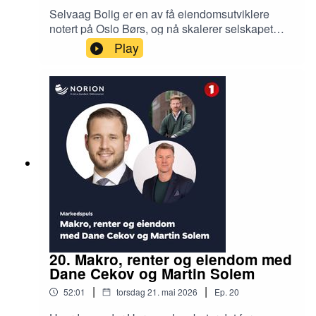
Selvaag Bolig er en av få eiendomsutviklere
notert på Oslo Børs, og nå skalerer selskapet
også opp i Sverige. CEO Sverre Molvik forklarer
Play
hvorfor salg av tomtebanken var en vekstdriver
for Selvaag Bolig, og hva som er annerledes
med tomteakkvisisjon, risiko og kapitalbinding
med eiendomsutvikling i Stockholm. Sverre er
fornøyd med godt salg i et trått marked, og
samme med Transaksjonsrådgiver Rune Husby
og podcastvert Jan Håvard Valstad diskuterer
han boligkonseptene og rammebetingelser som
må på plass for å møte demografiske behov og
stresset kjøpekapasitet hos investorer og
sluttbrukere.
20. Makro, renter og eiendom med
Dane Cekov og Martin Solem
|
|
52:01
torsdag 21. mai 2026
Ep.
20