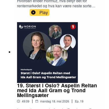
Hvordan ender Hormuz, hva betyr det for
rentemarkedet og hva kan være neste sorte
svane? Dane Cekov, Rente og valutastrateg i
Play
SB1 Markets diskuterer finansiering og eiendom
med Martin Solem, Leder kapitalmarkeder i
Norion Næringsmegling og podcastvert Jan
Håvard Valstad. Ønsker vi oss egentlig svenske
tilstander, er AI blitt en eiendoms-boble og hvor
langt unna priskrysset for næringseiendom er vi?
19. Størst i Oslo? Aspelin Reitan
med Ida Aall Gram og Trond
Mellingsæter
|
|
49:09
mandag 18. mai 2026
Ep.
19