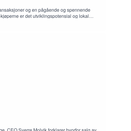
dtransaksjoner og en pågående og spennende
jøperne er det utviklingspotensial og lokal
er meglerinnsikt fra gjennomførte prosesser, og
ge. CEO Sverre Molvik forklarer hvorfor salg av