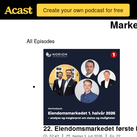
Create your own podcast for free
Marke
All Episodes
22. Eiendomsmarkedet første 
|
|
52:42
fredag 3. juli 2026
Ep.
22