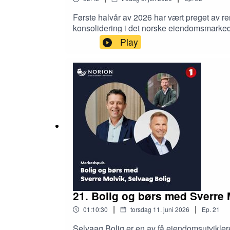
Første halvår av 2026 har vært preget av 
konsolidering i det norske eiendomsmarkede
eiendomskompetanse som skaper aktivitet. 
Play
diskuterer status og muligheter med analy
21. Bolig og børs med Sverre 
|
|
01:10:30
torsdag 11. juni 2026
Ep.
21
Selvaag Bolig er en av få eiendomsutviklere