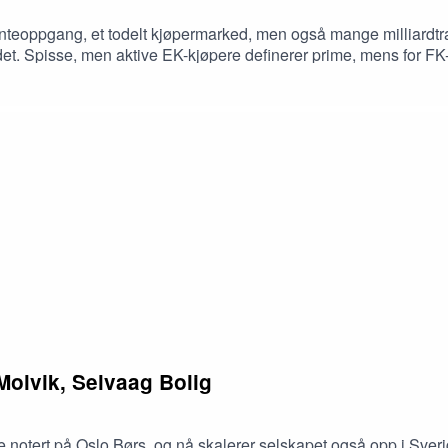
renteoppgang, et todelt kjøpermarked, men også mange milliar
t. Spisse, men aktive EK-kjøpere definerer prime, mens for FK-k
Lars Økland, Terje Trym Rustad og Jørgen Rostad fra Norion del
tikerne Brage Aarthun og Jan Håvard Valstad
Molvik, Selvaag Bolig
 notert på Oslo Børs, og nå skalerer selskapet også opp i Sveri