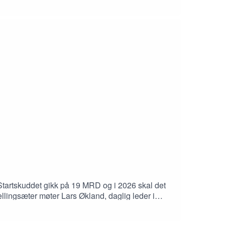
tartskuddet gikk på 19 MRD og i 2026 skal det
lingsæter møter Lars Økland, daglig leder i
dering av eiendomsbransjen, og podcastvert Jan
helst vil kjøre i 100 km/t styrt av