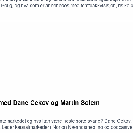
 Bolig, og hva som er annerledes med tomteakkvisisjon, risiko 
g i et trått marked, og samme med Transaksjonsrådgiver Rune 
tingelser som må på plass for å møte demografiske behov og st
 med Dane Cekov og Martin Solem
entemarkedet og hva kan være neste sorte svane? Dane Cekov, R
 Leder kapitalmarkeder i Norion Næringsmegling og podcastvert