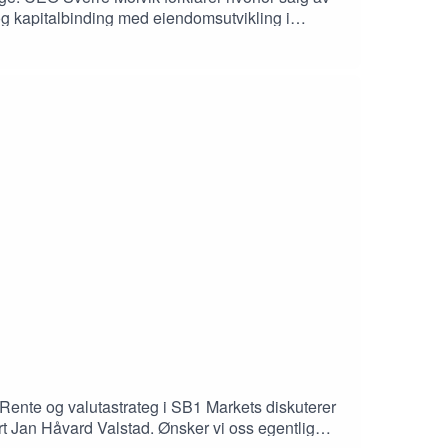
og kapitalbinding med eiendomsutvikling i
Husby og podcastvert Jan Håvard Valstad
resset kjøpekapasitet hos investorer og
ente og valutastrateg i SB1 Markets diskuterer
 Jan Håvard Valstad. Ønsker vi oss egentlig