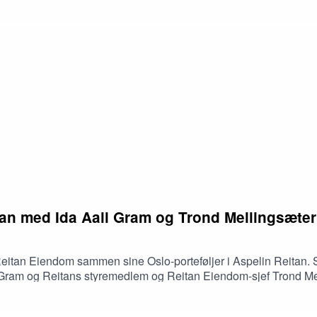
-boble og hvor langt unna priskrysset for næringseiendom er vi?
itan med Ida Aall Gram og Trond Mellingsæter
itan Eiendom sammen sine Oslo-porteføljer i Aspelin Reitan. S
 Gram og Reitans styremedlem og Reitan Eiendom-sjef Trond Mel
ekst og verdibasert styring. Trond vil være en driver i konsoli
 skal kombinere mange partnere, krevende regneark og eiere som 