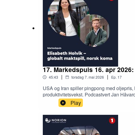
KPI.. Det riktige er at husleier utgjør ca 30
17. Markedspuls 16. apr 2026:
|
|
45:43
torsdag 7. mai 2026
Ep.
17
USA og Iran spiller pingpong med oljepris,
produktivitetsvekst. Podcastvert Jan Håvar
rammebetingelser fremover, men samtidig hv
Play