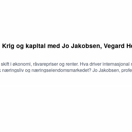
: Krig og kapital med Jo Jakobsen, Vegard 
ig skift i økonomi, råvarepriser og renter. Hva driver internasjon
norsk næringsliv og næringseiendomsmarkedet? Jo Jakobsen, prof
g muligheter vi omgir oss med. Vegard Helland, Konserndirekt
nsvilje, og Berdon Sønderland, Leder M&A Norion Næringsmegli
r.