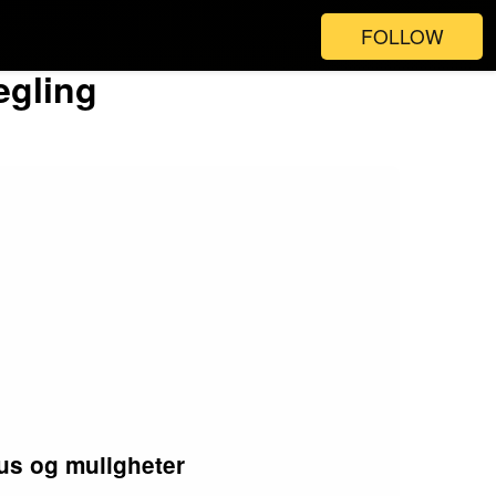
FOLLOW
egling
us og muligheter