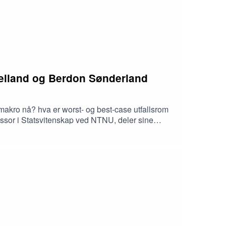
Helland og Berdon Sønderland
al makro nå? hva er worst- og best-case utfallsrom
essor i Statsvitenskap ved NTNU, deler sine
ør for Næringsliv i SpareBank 1 SMN kommenterer
ng vurderer hvordan eiendomssektoren håndterer