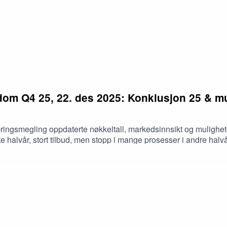
om Q4 25, 22. des 2025: Konklusjon 25 & mul
ingsmegling oppdaterte nøkkeltall, markedsinnsikt og mulighete
ste halvår, stort tilbud, men stopp i mange prosesser i andre hal
 til 2026. Daglig leder Jørgen Rostad, Leder kapitalmarkeder Ma
d podcastvert Jan Håvard Valstad både hva som fungerer og flyr
å i 2026.