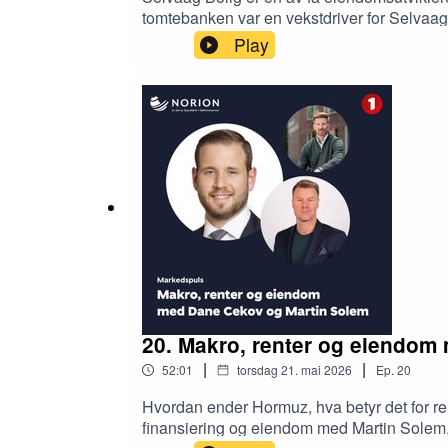
tomtebanken var en vekstdriver for Selvaag
Stockholm. Sverre er fornøyd med godt sal
Play
diskuterer han boligkonseptene og rammebe
sluttbrukere.
20. Makro, renter og eiendom
|
|
52:01
torsdag 21. mai 2026
Ep.
20
Hvordan ender Hormuz, hva betyr det for r
finansiering og eiendom med Martin Solem,