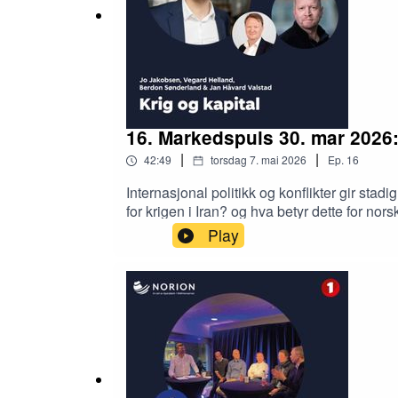
16. Markedspuls 30. mar 2026
|
|
42:49
torsdag 7. mai 2026
Ep.
16
Internasjonal politikk og konflikter gir stad
for krigen i Iran? og hva betyr dette for 
betraktninger om USA, Europa og trusler o
Play
ut fra norsk næringsliv og bankenes utlå
økende usikkerhet og finansieringskostnade