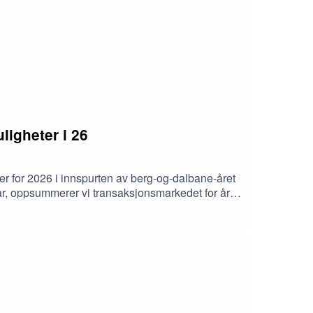
igheter i 26
r for 2026 i innspurten av berg-og-dalbane-året
vår, oppsummerer vi transaksjonsmarkedet for året
rtin Solem og Leder verdivurdering og
, og hva som har kræsja i år, samt hvilke