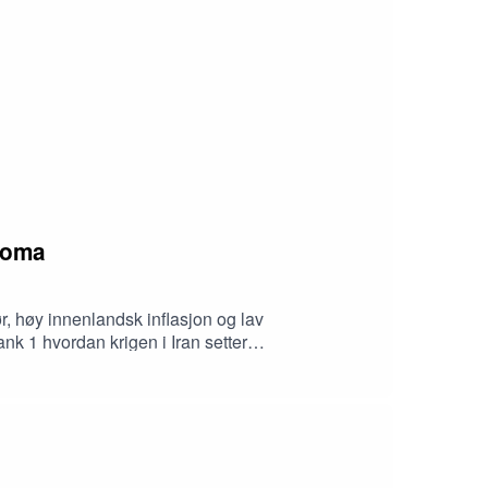
 koma
, høy innenlandsk inflasjon og lav
k 1 hvordan krigen i Iran setter
ansedyktig posisjon.