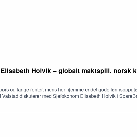
% av KPI – JAE (KPI justert for avgiftsendringer og energi).
 Elisabeth Holvik – globalt maktspill, norsk
 børs og lange renter, mens her hjemme er det gode lønnsoppgjør
d Valstad diskuterer med Sjeføkonom Elisabeth Holvik i SpareBan
a Norge kan og bør gjøre for å sette oss selv i en mer konkurr