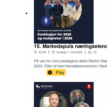
15. Markedspuls næringseiend
|
|
42:49
torsdag 7. mai 2026
Ep.
15
På vei inn mot juledagene deler Norion Nær
2025. Etter et høyt transaksjonsvolum i før
og deler justerte nøkkeltall ved inngangen
Play
markedsinnsikt Brage Aarthun diskuterer me
segmenter og muligheter de har størst tro p