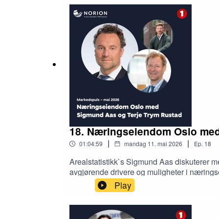
erfaringsbasert intuisjon.
18. Næringseiendom Oslo med
|
|
01:04:59
mandag 11. mai 2026
Ep.
18
Arealstatistikk`s Sigmund Aas diskuterer m
avgjørende drivere og muligheter i næring
samtidig mange leietakere med arealbehov o
Play
hvilke eiendommen opplever økte leier, og
plattform, så for å motta varsel om fremti
vi opplyser om følgende presisering til disk