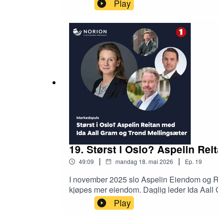
svenske tilstander, er AI blitt en eiendoms
Play
19. Størst i Oslo? Aspelin Re
|
|
49:09
mandag 18. mai 2026
Ep.
19
I november 2025 slo Aspelin Eiendom og Re
kjøpes mer eiendom. Daglig leder Ida Aall
SPG/ Norion, til en diskusjon om eiendom, v
Play
Håvard Valstad er nysgjerrig på hvordan Ida