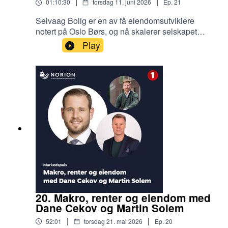
|
|
01:10:30
torsdag 11. juni 2026
Ep.
21
Selvaag Bolig er en av få eiendomsutviklere
notert på Oslo Børs, og nå skalerer selskapet
også opp i Sverige. CEO Sverre Molvik forklarer
Play
hvorfor salg av tomtebanken var en vekstdriver
for Selvaag Bolig, og hva som er annerledes
med tomteakkvisisjon, risiko og kapitalbinding
med eiendomsutvikling i Stockholm. Sverre er
fornøyd med godt salg i et trått marked, og
samme med Transaksjonsrådgiver Rune Husby
og podcastvert Jan Håvard Valstad diskuterer
han boligkonseptene og rammebetingelser som
må på plass for å møte demografiske behov og
stresset kjøpekapasitet hos investorer og
sluttbrukere.
20. Makro, renter og eiendom med
Dane Cekov og Martin Solem
|
|
52:01
torsdag 21. mai 2026
Ep.
20