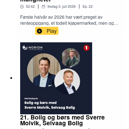
|
|
52:42
fredag 3. juli 2026
Ep.
22
Første halvår av 2026 har vært preget av
renteoppgang, et todelt kjøpermarked, men også
mange milliardtransaksjoner og en pågående og
Play
spennende konsolidering i det norske
eiendomsmarkedet. Spisse, men aktive EK-
kjøpere definerer prime, mens for FK-kjøperne er
det utviklingspotensial og lokal
eiendomskompetanse som skaper aktivitet. Lars
Økland, Terje Trym Rustad og Jørgen Rostad fra
Norion deler meglerinnsikt fra gjennomførte
prosesser, og diskuterer status og muligheter
med analytikerne Brage Aarthun og Jan Håvard
Valstad
21. Bolig og børs med Sverre
Molvik, Selvaag Bolig