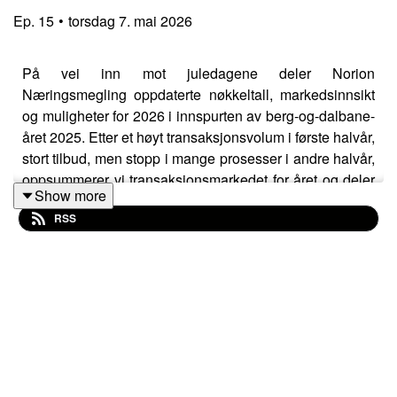
Ep.
15
•
torsdag 7. mai 2026
På vei inn mot juledagene deler Norion
Næringsmegling oppdaterte nøkkeltall, markedsinnsikt
og muligheter for 2026 i innspurten av berg-og-dalbane-
året 2025. Etter et høyt transaksjonsvolum i første halvår,
stort tilbud, men stopp i mange prosesser i andre halvår,
oppsummerer vi transaksjonsmarkedet for året og deler
Show more
justerte nøkkeltall ved inngangen til 2026. Daglig leder
RSS
Jørgen Rostad, Leder kapitalmarkeder Martin Solem og
Leder verdivurdering og markedsinnsikt Brage Aarthun
diskuterer med podcastvert Jan Håvard Valstad både
hva som fungerer og flyr, og hva som har kræsja i år,
samt hvilke segmenter og muligheter de har størst tro på
i 2026.