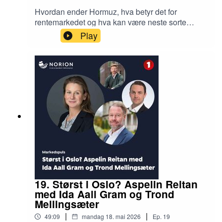
Hvordan ender Hormuz, hva betyr det for
rentemarkedet og hva kan være neste sorte
svane? Dane Cekov, Rente og valutastrateg i
Play
SB1 Markets diskuterer finansiering og eiendom
med Martin Solem, Leder kapitalmarkeder i
Norion Næringsmegling og podcastvert Jan
Håvard Valstad. Ønsker vi oss egentlig svenske
tilstander, er AI blitt en eiendoms-boble og hvor
langt unna priskrysset for næringseiendom er vi?
19. Størst i Oslo? Aspelin Reitan
med Ida Aall Gram og Trond
Mellingsæter
|
|
49:09
mandag 18. mai 2026
Ep.
19