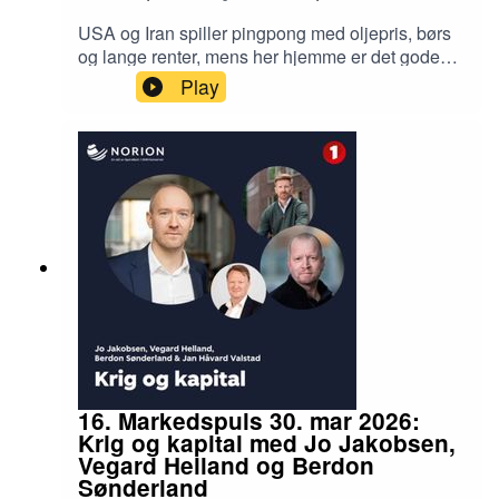
JAE (KPI justert for avgiftsendringer og energi).
USA og Iran spiller pingpong med oljepris, børs
og lange renter, mens her hjemme er det gode
lønnsoppgjør, høy innenlandsk inflasjon og lav
Play
produktivitetsvekst. Podcastvert Jan Håvard
Valstad diskuterer med Sjeføkonom Elisabeth
Holvik i SpareBank 1 hvordan krigen i Iran setter
rammebetingelser fremover, men samtidig hva
Norge kan og bør gjøre for å sette oss selv i en
mer konkurransedyktig posisjon.
16. Markedspuls 30. mar 2026:
Krig og kapital med Jo Jakobsen,
Vegard Helland og Berdon
Sønderland