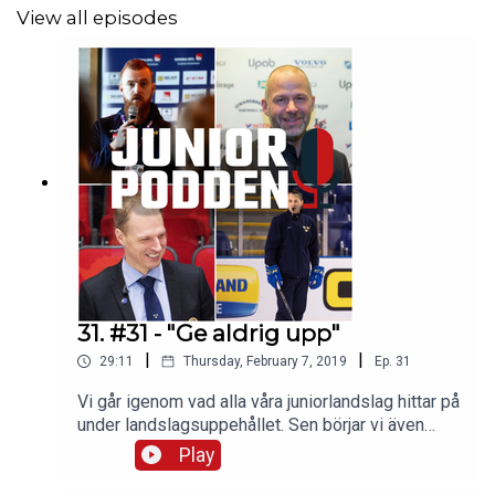
View all episodes
#juniorpodden
Om oss
på hockeymagasinet.com
31. #31 - "Ge aldrig upp"
|
|
29:11
Thursday, February 7, 2019
Ep.
31
Vi går igenom vad alla våra juniorlandslag hittar på
under landslagsuppehållet. Sen börjar vi även
prata upp U18-VM som går av stapeln i Sverige.I
Play
avsnittet så pratar vi också kring våra
intervjupersoner som vi har intervjuat under