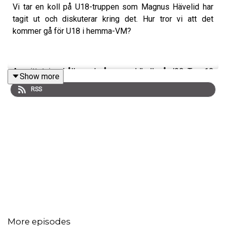
Vi tar en koll på U18-truppen som Magnus Hävelid har
tagit ut och diskuterar kring det. Hur tror vi att det
kommer gå för U18 i hemma-VM?
Avsnittet innehåller också en poddkoll på J20 Top 10
Show more
och J20 Fortsättningsserie och vi diskuterar kring hur vi
RSS
tror att det går.
Om du vill komma i kontakt med oss
:
Hockeymagsinet på
Twitter
och
Facebook
Juniorhockeysnack
(Facebook-grupp)
More episodes