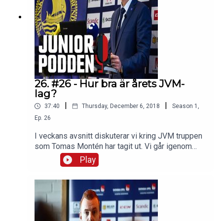
med oss:Hockeymagsinet
på Twitter och FacebookJuniorhockeysnack (Fac
ebook-grupp)#juniorpoddenOm oss på
hockeymagasinet.com
26. #26 - Hur bra är årets JVM-
lag?
|
|
37:40
Thursday, December 6, 2018
Season
1
,
Ep.
26
I veckans avsnitt diskuterar vi kring JVM truppen
som Tomas Montén har tagit ut. Vi går igenom
position för position. Och så tippar vi hur långt vi
Play
tror att Sverige kommer att gå. Du hör också i
avsnitteten intervju med Tomas Montén som
Jonathan Nilsson gjorde på presskonferensen när
truppen presenterades.Som vanligt har vi också
ett juniorsvep med det som har hänt under
veckan.Om du vill komma i kontakt med