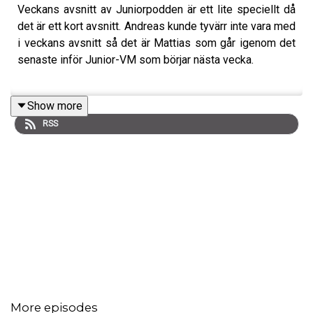
Veckans avsnitt av Juniorpodden är ett lite speciellt då
det är ett kort avsnitt. Andreas kunde tyvärr inte vara med
i veckans avsnitt så det är Mattias som går igenom det
senaste inför Junior-VM som börjar nästa vecka.
Show more
Vill även passa på att be om ursäkt för uttalet av
RSS
namnen på vissa spelare.
Vi planerar och hoppas hinna att göra ett avsnitt under
nästa vecka i mellandagarna där vi snackar om det
senaste gällande Junior-VM och matcherna.
Vi vill också passa på att önska God Jul! Men även
passa på att tacka för att ni har lyssnat under detta året!
More episodes