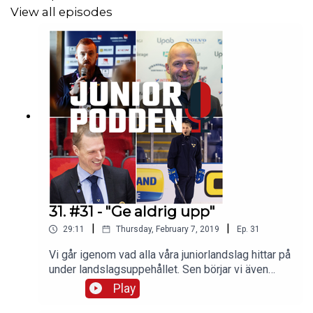
View all episodes
Om du vill komma i kontakt med oss:
Hockeymagsinet på
Twitter
och
Facebook
Juniorhockeysnack
(Facebook-grupp)
#juniorpodden
31. #31 - "Ge aldrig upp"
|
|
29:11
Thursday, February 7, 2019
Ep.
31
Vi går igenom vad alla våra juniorlandslag hittar på
Om oss
på hockeymagasinet.com
under landslagsuppehållet. Sen börjar vi även
prata upp U18-VM som går av stapeln i Sverige.I
Play
avsnittet så pratar vi också kring våra