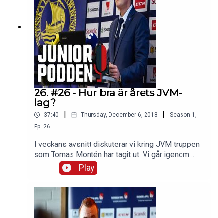
kring juniorkronorna.Om du vill komma i kontakt
med oss:Hockeymagsinet
på Twitter och FacebookJuniorhockeysnack (Fac
ebook-grupp)#juniorpoddenOm oss på
hockeymagasinet.com
26. #26 - Hur bra är årets JVM-
lag?
|
|
37:40
Thursday, December 6, 2018
Season
1
,
Ep.
26
I veckans avsnitt diskuterar vi kring JVM truppen
som Tomas Montén har tagit ut. Vi går igenom
position för position. Och så tippar vi hur långt vi
Play
tror att Sverige kommer att gå. Du hör också i
avsnitteten intervju med Tomas Montén som
Jonathan Nilsson gjorde på presskonferensen när
truppen presenterades.Som vanligt har vi också
ett juniorsvep med det som har hänt under