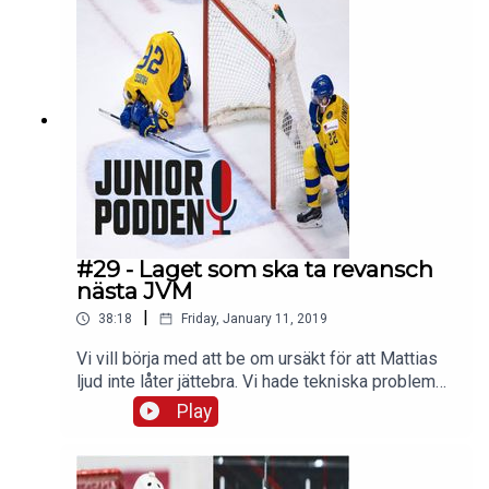
kring hur vi tror att det går.Om du vill komma i
kontakt med oss:Hockeymagsinet
på Twitter och FacebookJuniorhockeysnack (Fac
ebook-grupp)#juniorpoddenOm oss på
hockeymagasinet.com
#29 - Laget som ska ta revansch
nästa JVM
|
38:18
Friday, January 11, 2019
Vi vill börja med att be om ursäkt för att Mattias
ljud inte låter jättebra. Vi hade tekniska problem
när vi spelade in. Vi har nu hittat och löst problem
Play
så i nästa avsnittet ska ljudet låta bättre.Det har
blivit 2019 och nu finns årets första Juniorpodden
avsnitt ute att lyssna på: Podcast: Laget som ska