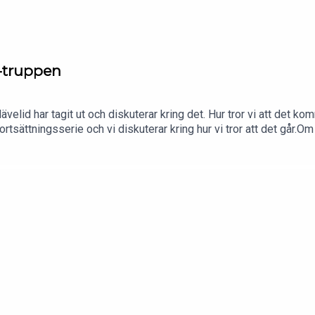
8-truppen
0
velid har tagit ut och diskuterar kring det. Hur tror vi att det 
sättningsserie och vi diskuterar kring hur vi tror att det går.O
ookJuniorhockeysnack (Facebook-grupp)#juniorpoddenOm oss 