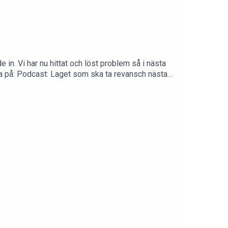
e in. Vi har nu hittat och löst problem så i nästa
ssna på: Podcast: Laget som ska ta revansch nästa
land annat pratas dam U18-VM ned där
 kan vara med nästa år i JVM och ta revansch.Detta
inet
com