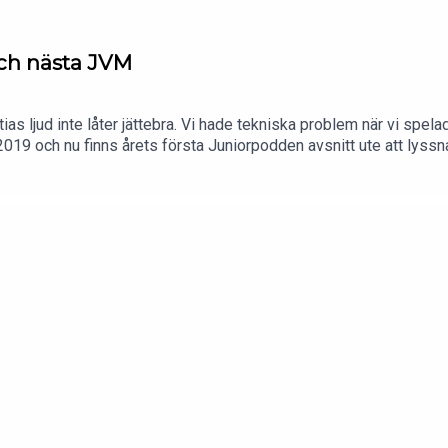
sch nästa JVM
tias ljud inte låter jättebra. Vi hade tekniska problem när vi spelad
vit 2019 och nu finns årets första Juniorpodden avsnitt ute att ly
rsvepet och diskuterar saker som hänt sedan förra avsnittet. B
 också ned Junior-VM. Vi diskuterar och listar också vilka vi tror
 av Juniorpodden.Om du vill komma i kontakt med oss:Hockeymags
k (Facebook-grupp)#juniorpoddenOm oss på hockeymagasinet.