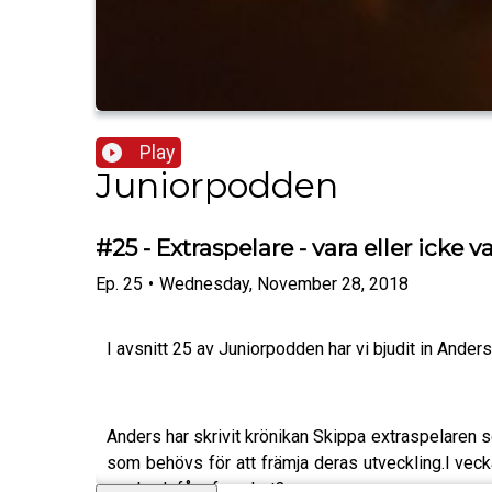
Play
Juniorpodden
#25 - Extraspelare - vara eller icke v
Ep.
25
•
Wednesday, November 28, 2018
I avsnitt 25 av Juniorpodden har vi bjudit in And
Anders har skrivit krönikan Skippa extraspelaren so
som behövs för att främja deras utveckling.I vecka
med och få erfarenhet?