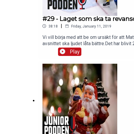
#29 - Laget som ska ta revan
|
38:18
Friday, January 11, 2019
Vi vill börja med att be om ursäkt för att Mat
avsnittet ska ljudet låta bättre.Det har bli
JVM.Mattias och Jonathan går igenom Junio
Play
Tjejkronorna tog silver förra året.Vi snackar
och mycket mer hör du i det nya avsnittet
på Twitter och FacebookJuniorhockeysnac