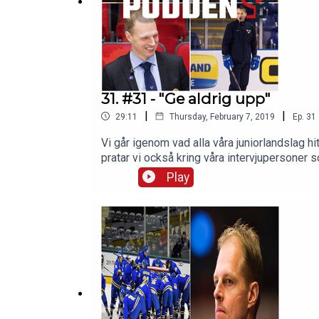
Om oss på hockeymagasinet.com
31. #31 - "Ge aldrig upp"
|
|
29:11
Thursday, February 7, 2019
Ep.
31
Vi går igenom vad alla våra juniorlandslag h
pratar vi också kring våra intervjupersoner
Falkenström som kommit tillbaka från två h
Play
elithockeygymnasium men som nu spelar h
på Twitter och FacebookJuniorhockeysnac