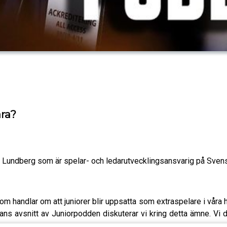
ara?
ers Lundberg som är spelar- och ledarutvecklingsansvarig på Sve
m handlar om att juniorer blir uppsatta som extraspelare i våra hö
ns avsnitt av Juniorpodden diskuterar vi kring detta ämne. Vi dis