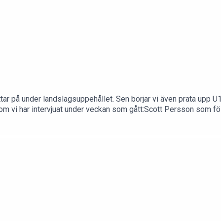
ittar på under landslagsuppehållet. Sen börjar vi även prata upp 
 som vi har intervjuat under veckan som gått:Scott Persson som f
järnskakningar och en missad TV-pucksuttagning och Lukas Söde
ockey med U19-landslaget.Om du vill komma i kontakt med oss
k (Facebook-grupp)#juniorpoddenOm oss på hockeymagasinet.