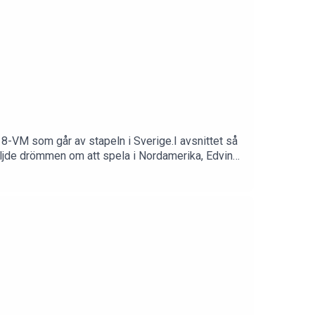
U18-VM som går av stapeln i Sverige.I avsnittet så
öljde drömmen om att spela i Nordamerika, Edvin
rlund som inte kom in på något
:Hockeymagsinet
com