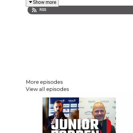
Show more
RSS
Du kan 
http://www.swehockey.se/Hockeyakademin/Nyhet
Om du vill komma i kontakt med oss:
Hockeymagsinet på Twitter och Facebook
More episodes
View all episodes
Juniorhockeysnack (Facebook-grupp)
#juniorpodden