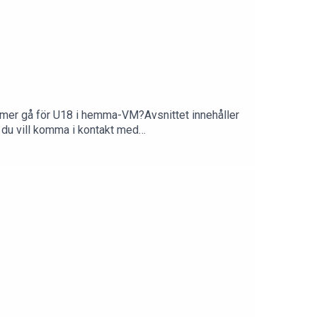
kommer gå för U18 i hemma-VM?Avsnittet innehåller
m du vill komma i kontakt med
på hockeymagasinet.com