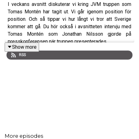
I veckans avsnitt diskuterar vi kring JVM truppen som
Tomas Montén har tagit ut. Vi går igenom position för
position. Och så tippar vi hur långt vi tror att Sverige
kommer att gå. Du hör också i avsnitteten intervju med
Tomas Montén som Jonathan Nilsson gjorde på
presskonferensen när truppen presenterades.
Show more
RSS
Som vanligt har vi också ett juniorsvep med det som har
hänt under veckan.
Om du vill komma i kontakt med oss:
Hockeymagsinet på
Twitter
och
Facebook
More episodes