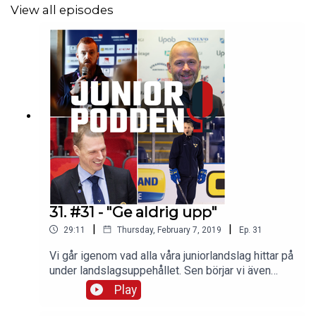
View all episodes
Juniorhockeysnack
(Facebook-grupp)
#juniorpodden
Om oss
på hockeymagasinet.com
31. #31 - "Ge aldrig upp"
|
|
29:11
Thursday, February 7, 2019
Ep.
31
Vi går igenom vad alla våra juniorlandslag hittar på
under landslagsuppehållet. Sen börjar vi även
prata upp U18-VM som går av stapeln i Sverige.I
Play
avsnittet så pratar vi också kring våra
intervjupersoner som vi har intervjuat under