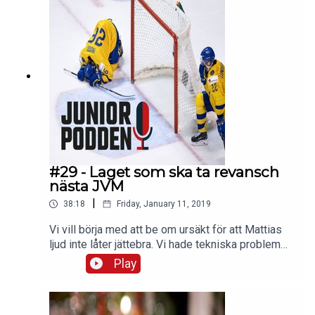
kring hur vi tror att det går.Om du vill komma i
kontakt med oss:Hockeymagsinet
på Twitter och FacebookJuniorhockeysnack (Fac
ebook-grupp)#juniorpoddenOm oss på
hockeymagasinet.com
#29 - Laget som ska ta revansch
nästa JVM
|
38:18
Friday, January 11, 2019
Vi vill börja med att be om ursäkt för att Mattias
ljud inte låter jättebra. Vi hade tekniska problem
när vi spelade in. Vi har nu hittat och löst problem
Play
så i nästa avsnittet ska ljudet låta bättre.Det har
blivit 2019 och nu finns årets första Juniorpodden
avsnitt ute att lyssna på: Podcast: Laget som ska