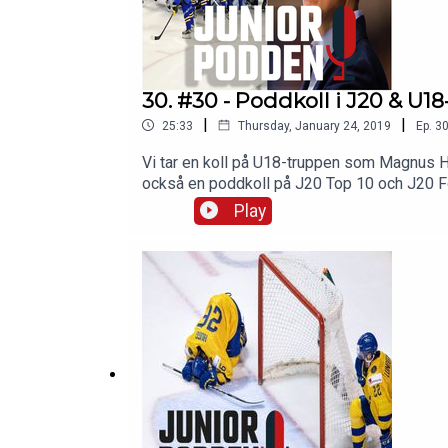
30. #30 - Poddkoll i J20 & U1
|
|
25:33
Thursday, January 24, 2019
Ep.
3
Vi tar en koll på U18-truppen som Magnus Hä
också en poddkoll på J20 Top 10 och J20 Fort
oss:Hockeymagsinet på Twitter och Faceb
Play