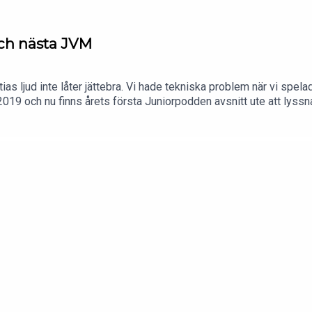
sch nästa JVM
tias ljud inte låter jättebra. Vi hade tekniska problem när vi spelad
vit 2019 och nu finns årets första Juniorpodden avsnitt ute att ly
rsvepet och diskuterar saker som hänt sedan förra avsnittet. B
 också ned Junior-VM. Vi diskuterar och listar också vilka vi tror
 av Juniorpodden.Om du vill komma i kontakt med oss:Hockeymags
k (Facebook-grupp)#juniorpoddenOm oss på hockeymagasinet.