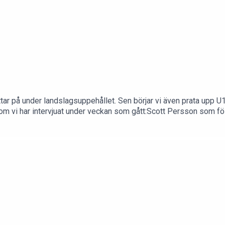
ittar på under landslagsuppehållet. Sen börjar vi även prata upp 
 som vi har intervjuat under veckan som gått:Scott Persson som f
järnskakningar och en missad TV-pucksuttagning och Lukas Söde
ockey med U19-landslaget.Om du vill komma i kontakt med oss
k (Facebook-grupp)#juniorpoddenOm oss på hockeymagasinet.