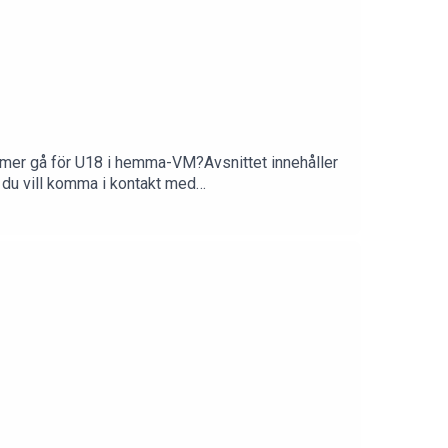
kommer gå för U18 i hemma-VM?Avsnittet innehåller
m du vill komma i kontakt med
på hockeymagasinet.com