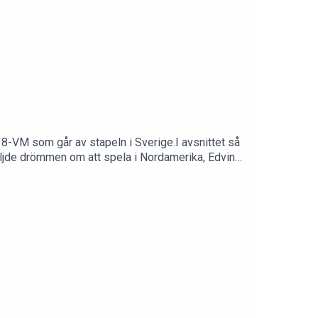
U18-VM som går av stapeln i Sverige.I avsnittet så
öljde drömmen om att spela i Nordamerika, Edvin
rlund som inte kom in på något
:Hockeymagsinet
com