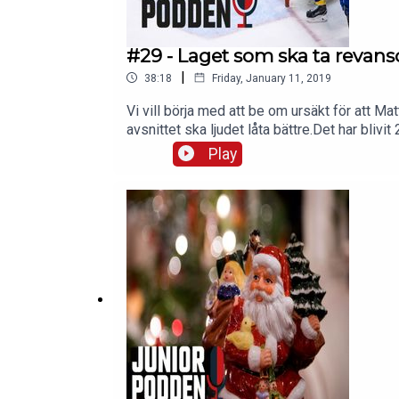
#29 - Laget som ska ta revan
|
38:18
Friday, January 11, 2019
Vi vill börja med att be om ursäkt för att Mat
avsnittet ska ljudet låta bättre.Det har bli
JVM.Mattias och Jonathan går igenom Junio
Play
Tjejkronorna tog silver förra året.Vi snackar
och mycket mer hör du i det nya avsnittet
på Twitter och FacebookJuniorhockeysnac