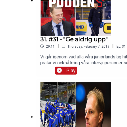
Om oss
på hockeymagasinet.com
31. #31 - "Ge aldrig upp"
|
|
29:11
Thursday, February 7, 2019
Ep.
31
Vi går igenom vad alla våra juniorlandslag h
pratar vi också kring våra intervjupersoner
Falkenström som kommit tillbaka från två h
Play
elithockeygymnasium men som nu spelar h
på Twitter och FacebookJuniorhockeysnac