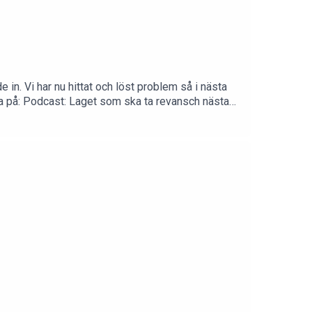
e in. Vi har nu hittat och löst problem så i nästa
ssna på: Podcast: Laget som ska ta revansch nästa
land annat pratas dam U18-VM ned där
 kan vara med nästa år i JVM och ta revansch.Detta
inet
com