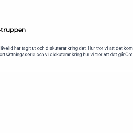
8-truppen
0
velid har tagit ut och diskuterar kring det. Hur tror vi att det 
sättningsserie och vi diskuterar kring hur vi tror att det går.O
ookJuniorhockeysnack (Facebook-grupp)#juniorpoddenOm oss 