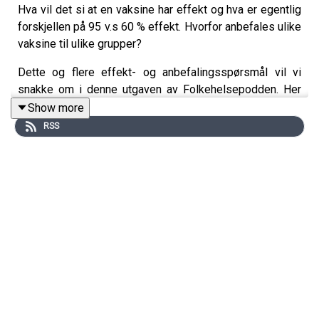
Hva vil det si at en vaksine har effekt og hva er egentlig
forskjellen på 95 v.s 60 % effekt. Hvorfor anbefales ulike
vaksine til ulike grupper?
Dette og flere effekt- og anbefalingsspørsmål vil vi
snakke om i denne utgaven av Folkehelsepodden. Her
møter du vaksineekspertene Sara Viksmoen Watle og
Show more
Are Stuwitz Berg i samtale med programleder Torunn
RSS
Gjerustad.