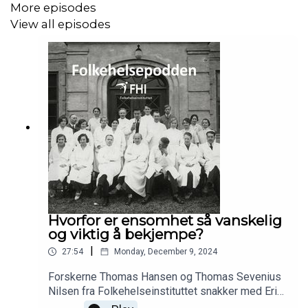
More episodes
View all episodes
Hvorfor er ensomhet så vanskelig
og viktig å bekjempe?
|
27:54
Monday, December 9, 2024
Forskerne Thomas Hansen og Thomas Sevenius
Nilsen fra Folkehelseinstituttet snakker med Erik
Bull-Valen om forskning på ensomhet og sosial