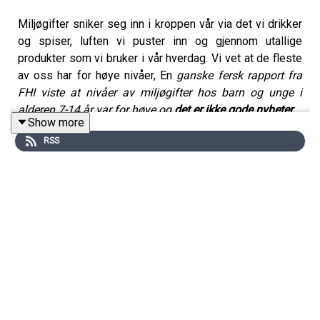
Miljøgifter sniker seg inn i kroppen vår via det vi drikker
og spiser, luften vi puster inn og gjennom utallige
produkter som vi bruker i vår hverdag. Vi vet at de fleste
av oss har for høye nivåer, En
ganske fersk rapport fra
FHI viste at nivåer av miljøgifter hos barn og unge i
alderen 7-14 år var for høye og
det er ikke gode nyheter.
Show more
RSS
I denne utgaven av Folkehelsepodden hører du
seniorforsker Line Småstuen Haug som deler sin
kunnskap og erfaring, og rådgiver Hanne Gustavsen i
Fremtiden i våre hender som forteller om hvordan de
jobber med miljøgifter. Programleder er Torunn Gjerustad.
Podcasten diskuterer hva miljøgifter er og hvorfor de kan
være er farlig. Det finnes miljøgifter i mat, drikke, luft og i