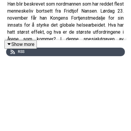
Han blir beskrevet som nordmannen som har reddet flest
menneskeliv bortsett fra Fridtjof Nansen. Lørdag 23.
november får han Kongens Fortjenstmedalje for sin
innsats for å styrke det globale helsearbeidet. Hva har
hatt størst effekt, og hva er de største utfordringene i
årene som kommer? I denne spesialutgaven av
Show more
Folkehelsepodden møter du Tore Godal, som for tiden
RSS
jobber på Folkehelseinstituttet.