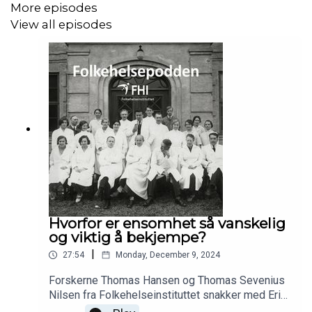
More episodes
View all episodes
Hvorfor er ensomhet så vanskelig
og viktig å bekjempe?
|
27:54
Monday, December 9, 2024
Forskerne Thomas Hansen og Thomas Sevenius
Nilsen fra Folkehelseinstituttet snakker med Erik
Bull-Valen om forskning på ensomhet og sosial