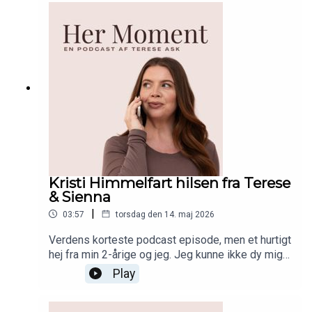
følelsen af imposter syndrome når den opstår. Lyt
med! Tidligere episoder med Nadia:'Fightergen,
entrepreneurskab og førstegangsmor med Nadia
Jun' udgivet 19. august 2022'Business, børn og
selfcare med Nadia Jun' udgivet 19. marts
2024Connect med Nadia:InstagramLinkedInSHOP
DUFFBEAUTY HER!
Kristi Himmelfart hilsen fra Terese
& Sienna
|
03:57
torsdag den 14. maj 2026
Verdens korteste podcast episode, men et hurtigt
hej fra min 2-årige og jeg. Jeg kunne ikke dy mig,
vi har haft den sjoveste ferie og fridag i dag. I
Play
næste uge er Her Moment retur med en helt
almindelig episode. Kan I have en dejlig weekend