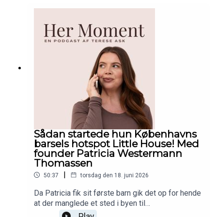
nylig præsenterede mig for, og som virkelig satte
nogle tanker i gang hos mig. Lyt med og del
endelig episoden med en du tror trænger til at
høre netop dette. <3
Sådan startede hun Københavns
barsels hotspot Little House! Med
founder Patricia Westermann
Thomassen
|
50:37
torsdag den 18. juni 2026
Da Patricia fik sit første barn gik det op for hende
at der manglede et sted i byen til
småbørnsfamilier, med fokus på leg, nærvær,
Play