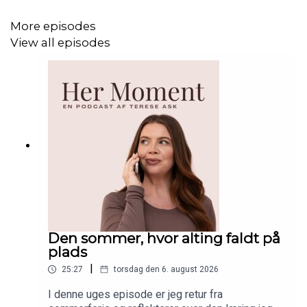
More episodes
Følg Terese på:
View all episodes
Instagram
,
TikTok
,
LinkedIn
Følg Her Moment på Instagram
@hermomentpodcast
Følg Terese på Instagram
@tereseask
Den sommer, hvor alting faldt på
plads
|
25:27
torsdag den 6. august 2026
I denne uges episode er jeg retur fra