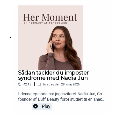
vendt hele vores virksomhed på hovedet efter 11
år, for at finde glæden og fleksibiliteten på ny. Del
gerne episoden med en som du ved har brug for
at få et lille skub til at turde at tage skridtet mod
nye drømme!
Sådan tackler du imposter
syndrome med Nadia Jun
|
42:13
torsdag den 28. maj 2026
I denne episode har jeg inviteret Nadia Jun, Co-
founder af Duff Beauty forbi studiet til en snak
om 'imposter syndrome'. Nadia er et af de mest
Play
selvsikre mennesker jeg kender, og i denne
episode deler hun sine tips til hvordan hun tackler