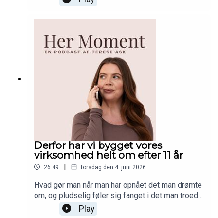
efterfødselstræning og ikke mindst ordentlig,
nærende mad til både voksne og børn. Et trygt
sted der føles som vores andet hjem. Lyt med og
hør hvordan Little House blev til da Patricia og
hendes mand besluttede at åbne det, der i dag er
kendt som barsels hotspottet i København! Læs
mere om Little House og find alle seks lokationer
her!
Derfor har vi bygget vores
virksomhed helt om efter 11 år
|
26:49
torsdag den 4. juni 2026
Hvad gør man når man har opnået det man drømte
om, og pludselig føler sig fanget i det man troede
var drømmearbejdslivet? I dag deler jeg en
Play
personlig og ærlig historie om, hvordan vi har