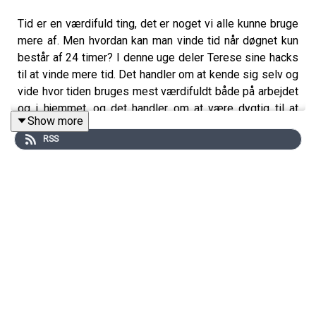
Tid er en værdifuld ting, det er noget vi alle kunne bruge
mere af. Men hvordan kan man vinde tid når døgnet kun
består af 24 timer? I denne uge deler Terese sine hacks
til at vinde mere tid. Det handler om at kende sig selv og
vide hvor tiden bruges mest værdifuldt både på arbejdet
og i hjemmet, og det handler om at være dygtig til at
Show more
uddelegere både i sit team og derhjemme. Lyt med!
RSS
KØB BILLET TIL BUSIGIRL CAREER CLUB HER!
CONNECT:
Følg Busigirl Podcast på:
Instagram
,
TikTok
,
LinkedIn