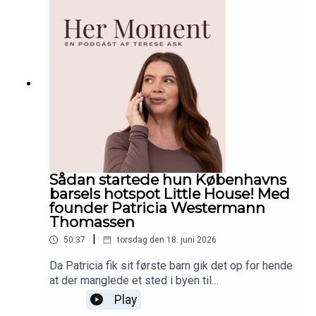
nogle tanker i gang hos mig. Lyt med og del
endelig episoden med en du tror trænger til at
høre netop dette. <3
Sådan startede hun Københavns
barsels hotspot Little House! Med
founder Patricia Westermann
Thomassen
|
50:37
torsdag den 18. juni 2026
Da Patricia fik sit første barn gik det op for hende
at der manglede et sted i byen til
småbørnsfamilier, med fokus på leg, nærvær,
Play
efterfødselstræning og ikke mindst ordentlig,