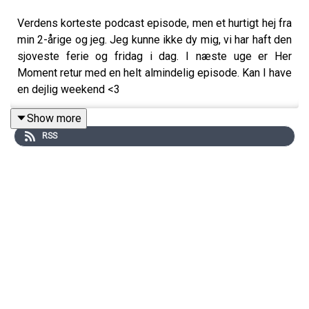
Verdens korteste podcast episode, men et hurtigt hej fra
min 2-årige og jeg. Jeg kunne ikke dy mig, vi har haft den
sjoveste ferie og fridag i dag. I næste uge er Her
Moment retur med en helt almindelig episode. Kan I have
en dejlig weekend <3
Følg Her Moment på Instagram
@hermomentpodcast
Show more
RSS
Følg Terese på Instagram
@tereseask