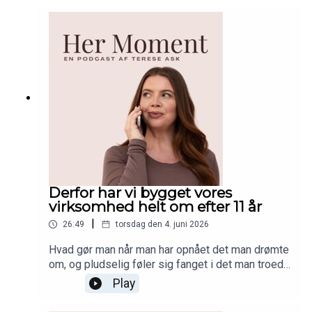
nærende mad til både voksne og børn. Et trygt
sted der føles som vores andet hjem. Lyt med og
hør hvordan Little House blev til da Patricia og
hendes mand besluttede at åbne det, der i dag er
kendt som barsels hotspottet i København! Læs
mere om Little House og find alle seks lokationer
her!
Derfor har vi bygget vores
virksomhed helt om efter 11 år
|
26:49
torsdag den 4. juni 2026
Hvad gør man når man har opnået det man drømte
om, og pludselig føler sig fanget i det man troede
var drømmearbejdslivet? I dag deler jeg en
Play
personlig og ærlig historie om, hvordan vi har
vendt hele vores virksomhed på hovedet efter 11