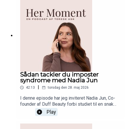
år, for at finde glæden og fleksibiliteten på ny. Del
gerne episoden med en som du ved har brug for
at få et lille skub til at turde at tage skridtet mod
nye drømme!
Sådan tackler du imposter
syndrome med Nadia Jun
|
42:13
torsdag den 28. maj 2026
I denne episode har jeg inviteret Nadia Jun, Co-
founder af Duff Beauty forbi studiet til en snak
om 'imposter syndrome'. Nadia er et af de mest
Play
selvsikre mennesker jeg kender, og i denne
episode deler hun sine tips til hvordan hun tackler
følelsen af imposter syndrome når den opstår. Lyt