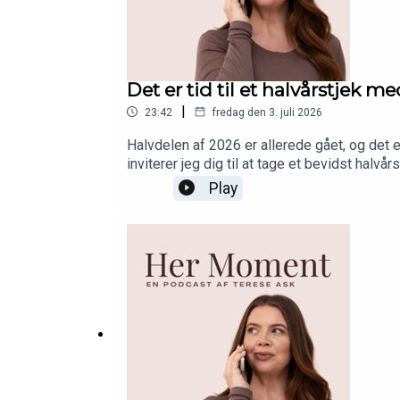
Det er tid til et halvårstjek me
|
23:42
fredag den 3. juli 2026
Halvdelen af 2026 er allerede gået, og det e
inviterer jeg dig til at tage et bevidst halvå
allerede har opnået, justere de mål, der ikk
Play
liv vi drømmer om! Lyt med!NÆVNT I EPISODE
Kristin Assaad'Level Up Podcast med Krist