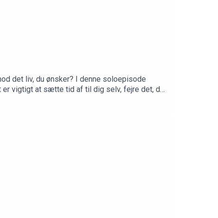
 mod det liv, du ønsker? I denne soloepisode
 vigtigt at sætte tid af til dig selv, fejre det, du
et. Husk på, det er kun os selv der kan skabe det
ion: Derfor når de fleste aldrig deres mål med