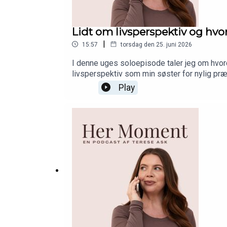
Lidt om livsperspektiv og hvo
|
15:57
torsdag den 25. juni 2026
I denne uges soloepisode taler jeg om hvorda
livsperspektiv som min søster for nylig pr
tror trænger til at høre netop dette. <3
Play