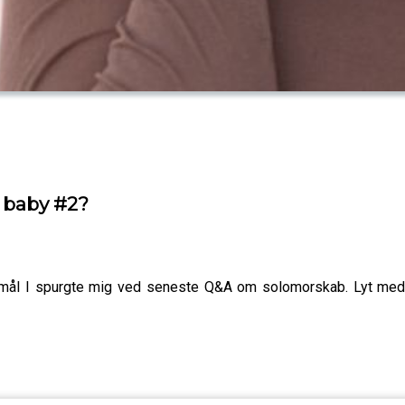
 baby #2?
mål I spurgte mig ved seneste Q&A om solomorskab. Lyt med n