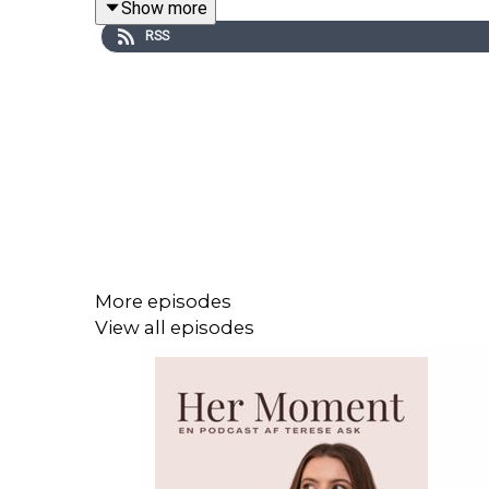
Show more
RSS
Solomor dagbogs podcastepisoder kan findes her
Min favorit bæresele kan findes her
Download gratis solomor guide her
Følg Her Moment på Instagram
@hermomentpodc
Følg Terese på Instagram
@tereseask
More episodes
View all episodes