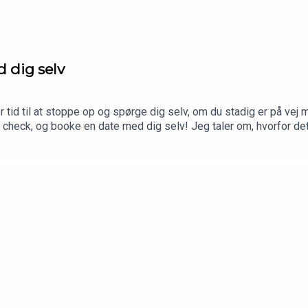
d dig selv
r tid til at stoppe op og spørge dig selv, om du stadig er på vej
rs check, og booke en date med dig selv! Jeg taler om, hvorfor det er
e længere føles rigtige, og lægge en konkret plan for resten af år
N:'Et mål uden en plan er bare en drøm''Consistency Over Ambit
in Assaad