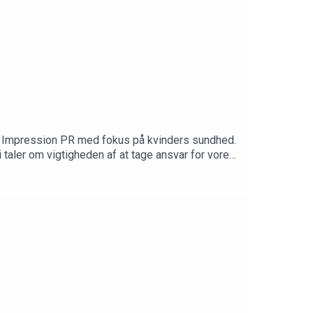
dt af Impression PR med fokus på kvinders sundhed.
aler om vigtigheden af at tage ansvar for vores
ar født, kommer i perimenopause, menopause og
 taler åbent om det, så de yngre generationer kan
ponsoreret af Yrolí, Davines, Medik8, Oslo Skin