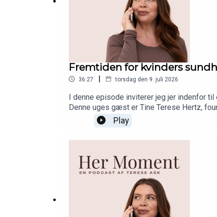
Fremtiden for kvinders sund
|
36:27
torsdag den 9. juli 2026
I denne episode inviterer jeg jer indenfor t
Denne uges gæst er Tine Terese Hertz, foun
egen sundhed, og hvad der er af muligheder 
Play
post menopause. Åbningen af NOMAE har for 
være forberedt og kende vores muligheder n
Lab og IdHAIR!