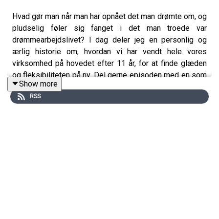
Hvad gør man når man har opnået det man drømte om, og
pludselig føler sig fanget i det man troede var
drømmearbejdslivet? I dag deler jeg en personlig og
ærlig historie om, hvordan vi har vendt hele vores
virksomhed på hovedet efter 11 år, for at finde glæden
og fleksibiliteten på ny. Del gerne episoden med en som
Show more
du ved har brug for at få et lille skub til at turde at tage
RSS
skridtet mod nye drømme!
Følg Her Moment på Instagram
@hermomentpodcast
Følg Terese på Instagram
@tereseask