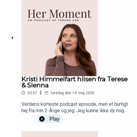
følelsen af imposter syndrome når den opstår. Lyt
med! Tidligere episoder med Nadia:'Fightergen,
entrepreneurskab og førstegangsmor med Nadia
Jun' udgivet 19. august 2022'Business, børn og
selfcare med Nadia Jun' udgivet 19. marts
2024Connect med Nadia:InstagramLinkedInSHOP
DUFFBEAUTY HER!
Kristi Himmelfart hilsen fra Terese
& Sienna
|
03:57
torsdag den 14. maj 2026
Verdens korteste podcast episode, men et hurtigt
hej fra min 2-årige og jeg. Jeg kunne ikke dy mig,
vi har haft den sjoveste ferie og fridag i dag. I
Play
næste uge er Her Moment retur med en helt
almindelig episode. Kan I have en dejlig weekend
<3