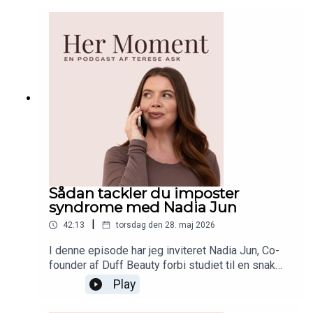
nærende mad til både voksne og børn. Et trygt
sted der føles som vores andet hjem. Lyt med og
hør hvordan Little House blev til da Patricia og
hendes mand besluttede at åbne det, der i dag er
kendt som barsels hotspottet i København! Læs
mere om Little House og find alle seks lokationer
her!
Sådan tackler du imposter
syndrome med Nadia Jun
|
42:13
torsdag den 28. maj 2026
I denne episode har jeg inviteret Nadia Jun, Co-
founder af Duff Beauty forbi studiet til en snak
om 'imposter syndrome'. Nadia er et af de mest
Play
selvsikre mennesker jeg kender, og i denne
episode deler hun sine tips til hvordan hun tackler