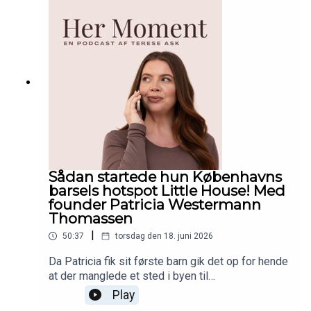
nogle tanker i gang hos mig. Lyt med og del
endelig episoden med en du tror trænger til at
høre netop dette. <3
Sådan startede hun Københavns
barsels hotspot Little House! Med
founder Patricia Westermann
Thomassen
|
50:37
torsdag den 18. juni 2026
Da Patricia fik sit første barn gik det op for hende
at der manglede et sted i byen til
småbørnsfamilier, med fokus på leg, nærvær,
Play
efterfødselstræning og ikke mindst ordentlig,