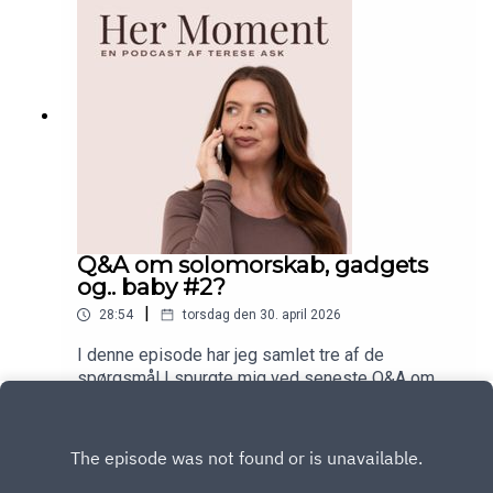
Q&A om solomorskab, gadgets
og.. baby #2?
|
28:54
torsdag den 30. april 2026
I denne episode har jeg samlet tre af de
spørgsmål I spurgte mig ved seneste Q&A om
solomorskab. Lyt med når jeg deler ærligt ud af
Play
mine tanker og råd, og overvejelser om endnu en
baby. NÆVNT I EPISODEN:Solomor dagbogs
podcastepisoder kan findes herMin favorit