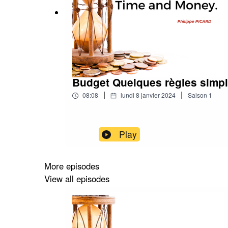
Budget Quelques règles simp
|
|
08:08
lundi 8 janvier 2024
Saison
1
Play
More episodes
View all episodes