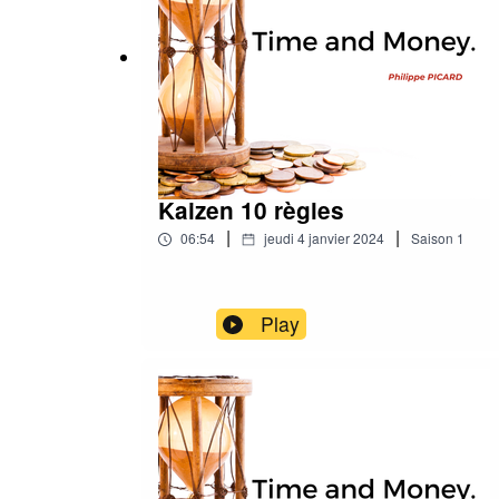
Kaizen 10 règles
|
|
06:54
jeudi 4 janvier 2024
Saison
1
Play