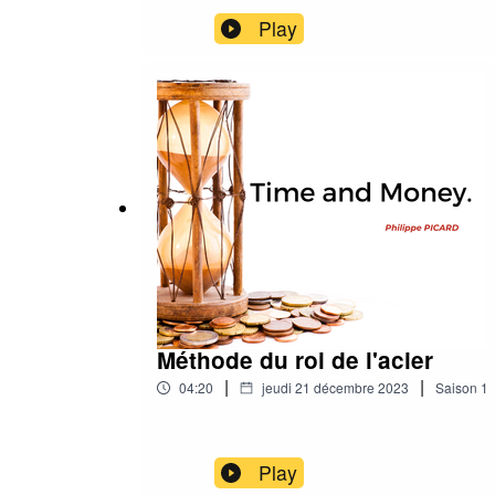
Play
Méthode du roi de l'acier
|
|
04:20
jeudi 21 décembre 2023
Saison
1
Play