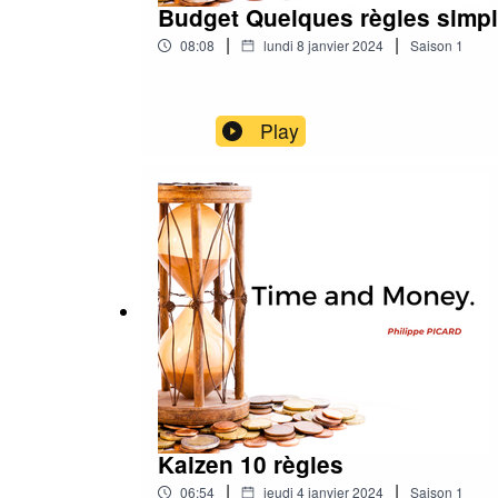
Budget Quelques règles simp
|
|
08:08
lundi 8 janvier 2024
Saison
1
Play
Kaizen 10 règles
|
|
06:54
jeudi 4 janvier 2024
Saison
1