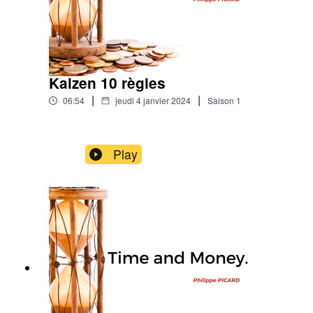
Kaizen 10 règles
|
|
06:54
jeudi 4 janvier 2024
Saison
1
Play