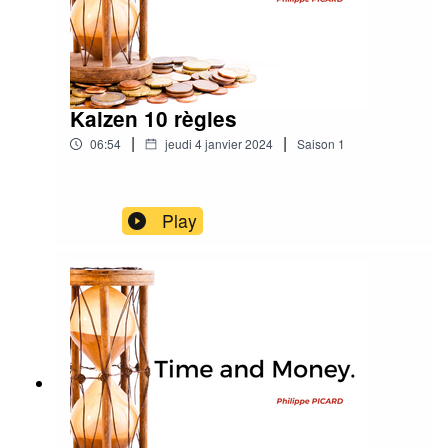
Kaizen 10 règles
|
|
06:54
jeudi 4 janvier 2024
Saison
1
Play