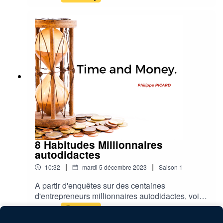
8 Habitudes Millionnaires
autodidactes
|
|
10:32
mardi 5 décembre 2023
Saison
1
A partir d'enquêtes sur des centaines
d'entrepreneurs millionnaires autodidactes, voici
les 8 meilleures habitudes à prendre.
Play