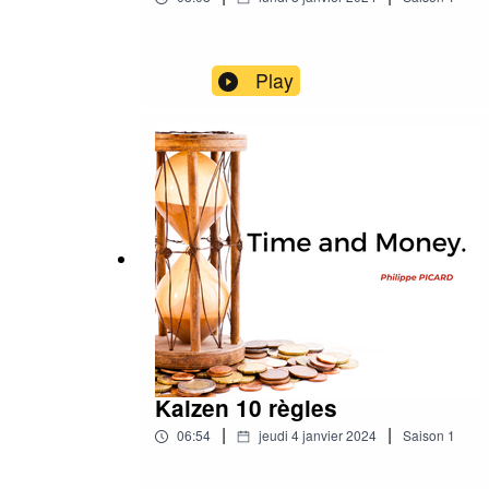
Play
Kaizen 10 règles
|
|
06:54
jeudi 4 janvier 2024
Saison
1