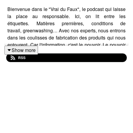
Bienvenue dans le "Vrai du Faux", le podcast qui laisse
la place au responsable. Ici, on lit entre les
étiquettes. Matières premières, conditions de
travail, greenwashing… Avec nos experts, nous entrons
dans les coulisses de fabrication des produits qui nous
entourent. Car l'information, c'est le pouvoir. Le pouvoir
Show more
de mieux consommer. Le pouvoir d'agir.
RSS
Aujourd’hui, nous sommes en compagnie de Marie-
Alice Boyé. Marie-Alice est auteure, formatrice et
consultante en marketing digitale. Elle a écrit un
ouvrage intitulé "Le Marketing Digital en 50 notions clés
pour les Nuls". Elle accompagne aussi bien des
entreprises sociales, des structures de l’économie
sociale et solidaire que des grands groupes à construire
un message pertinent à destination de leur public.