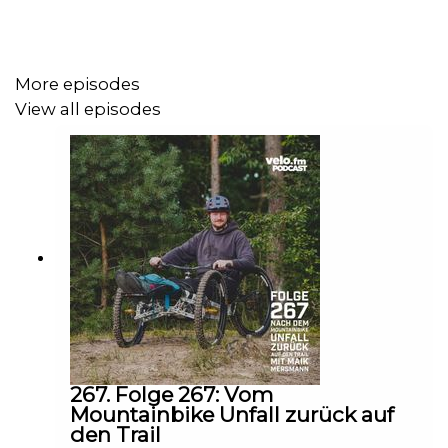
Berliner BMX Strecken, Vereinsrennen, Shows, ein Jahr in Las
Vegas, Dirt Jump Contests und internationale Freeride
Produktionen führt. Timo erzählt, wie aus Spielplatz, Rennen
und Sprüngen schrittweise ein Beruf wurde. Gleichzeitig geht
More episodes
es um die andere Seite dieser Karriere: Verletzungen, Druck,
View all episodes
Sponsoren, Selbstvermarktung und die Frage, wann aus „höher,
weiter, krasser“ ein Punkt erreicht ist, an dem der Körper und
der Kopf andere Antworten brauchen.
Ein zentraler Teil des Gesprächs ist Timos Weg zum Yoga.
Nach schweren Verletzungen, Rückenschmerzen und Phasen
mit hohem mentalem Druck findet er über Thailand,
Körperarbeit, Atmung und neue Trainingsformen einen anderen
Zugang zu sich selbst. Heute gibt er diese Erfahrungen weiter,
unter anderem in Yoga Angeboten für Biker und in
therapeutischen Kontexten.
267. Folge 267: Vom
Mountainbike Unfall zurück auf
den Trail
Für wen ist die Folge interessant?