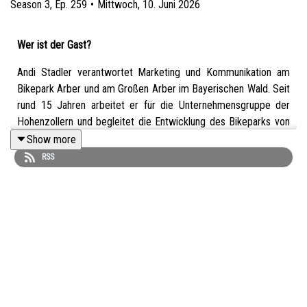
Season
3
,
Ep.
259
•
Mittwoch, 10. Juni 2026
Wer ist der Gast?
Andi Stadler verantwortet Marketing und Kommunikation am
Bikepark Arber und am Großen Arber im Bayerischen Wald. Seit
rund 15 Jahren arbeitet er für die Unternehmensgruppe der
Hohenzollern und begleitet die Entwicklung des Bikeparks von
den ersten Konzepten bis zur Vermarktung. Im Gespräch mit
Show more
Host Nora gibt er seltene Einblicke in die Entstehung eines
RSS
Bikeparks, die Herausforderungen hinter Genehmigungen,
Naturschutz und Infrastruktur sowie die strategische
Entwicklung eines modernen Bike-Angebots.
Was ist das Thema?
Der Bikepark Arber ist eines der jüngsten Bikepark-Projekte
Deutschlands und Teil der langfristigen Strategie des Großen