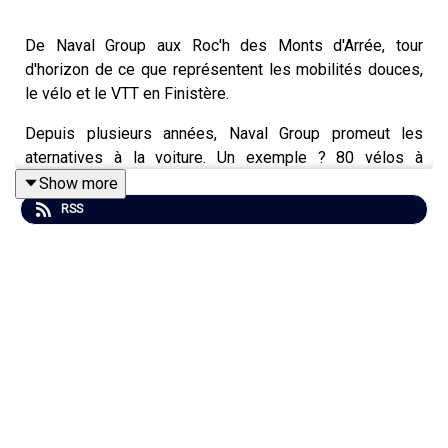
De Naval Group aux Roc'h des Monts d'Arrée, tour
d'horizon de ce que représentent les mobilités douces,
le vélo et le VTT en Finistère.
Depuis plusieurs années, Naval Group promeut les
aternatives à la voiture. Un exemple ? 80 vélos à
assistance électrique sont mis à disposition des
Show more
salariés volontaires pour venir au travail à vélo. Une
RSS
mobilisation qui porte ses fruits, notamment en terme de
bien-être.
Côté VTT, les Roc'h des Monts d'Arrée sont une véritable
référence. La 22e édition se tiendra en septembre, dans
les paysages escarpés des Monts d'Arrée.
Les Monts d'Arrée, un lieu "magique" pour pratiquer le
vélo, y compris lorsque l'on est un champion comme
Valentin Madouas. Le Finistérien de l'équipe Groupama-