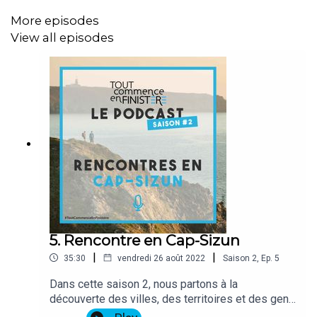
FDJ s'élancera de Brest pour le Grand départ du Tour de
More episodes
France le 26 juin prochain.
View all episodes
Bonne écoute !
5. Rencontre en Cap-Sizun
|
|
35:30
vendredi 26 août 2022
Saison
2
,
Ep.
5
Dans cette saison 2, nous partons à la
découverte des villes, des territoires et des gens
qui façonnent le Finistère. Ils vivent ici toute