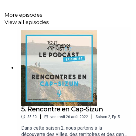
plusieurs en compagnie d'autres skippers finistériens
comme Jérémie Beyou, Erwan Tabarly, Nicolas Troussel
More episodes
ou Charles Caudrelier. Il évoque son premier passage du
View all episodes
Raz de Sein de nuit, les soirées où l'on "refait le match"
entre régatiers...
Le Tour du Finistère a été pour lui un terrain
d'apprentissage important pour le marin qu'il est devenu.
5. Rencontre en Cap-Sizun
|
|
35:30
vendredi 26 août 2022
Saison
2
,
Ep.
5
Dans cette saison 2, nous partons à la
découverte des villes, des territoires et des gens