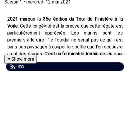
Saison
1
•
mercredi 12 mai 2021
2021 marque la 35e édition du Tour du Finistère à la
Voile.
Cette longévité est la preuve que cette régate est
particulièrement appréciée. Les marins sont les
premiers à le dire : "le Tourduf ne serait pas ce qu'il est
sans ses paysages à couper le souffle que l'on découvre
au fil des étapes.
C'est un formidable terrain de jeu
pour
Show more
naviguer, se faufiler entre les cailloux, apprivoiser les
RSS
coups de vents, saisir les opportunités au gré des
courants ou encore affronter l'étape de nuit. Le Tourduf,
c'est une semaine de navigation, de découvertes et de
rencontres".
Le skipper Armel Le Cleac'h, originaire de la Baie de
Morlaix, nous livre aujourd'hui son ressenti sur cette
épreuve qu'il affectionne, à laquelle il a participé