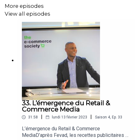
commerce face à cette nouvelle donne
More episodes
Quels nouveaux cas d’usages ont vu le jour ces 2
View all episodes
dernières années ?
Quelles recommandations feriez-vous pour aider
les marques à être + compétitives dans ce « new
normal » du e-commerce ?
Pour en discuter :
Amandine Brgain de SQLI
Roland Koltchakian de Oracle
33. L’émergence du Retail &
Commerce Media
|
|
31:58
lundi 13 février 2023
Saison
4
,
Ep.
33
L’émergence du Retail & Commerce
MediaD’après Fevad, les recettes publicitaires du