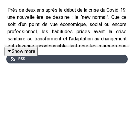
Près de deux ans après le début de la crise du Covid-19,
une nouvelle ère se dessine : le “new normal”. Que ce
soit d’un point de vue économique, social ou encore
professionnel, les habitudes prises avant la crise
sanitaire se transforment et l’adaptation au changement
est devenue incontournable, tant pour les marques que
Show more
pour les consommateurs.
RSS
Dans cet épisode nous reviendrons sur les constats
réels liés à ces impacts sur les marques et les
consommateurs, ainsi que cinq recommandations pour
préparer le rebond et performer de façon durable dans
cette nouvelle ère.
Pour cela, nous demanderons à nos invités :
Comment les marques ont adapté leur stratégie e-