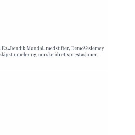
ør, E24Bendik Mondal, medstifter, DemoVeslemøy
a skipstunneler og norske idrettsprestasjoner