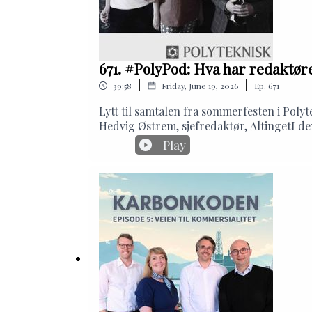
671. #PolyPod: Hva har redaktø
|
|
39:58
Friday, June 19, 2026
Ep.
671
Lytt til samtalen fra sommerfesten i Pol
Hedvig Østrem, sjefredaktør, AltingetI den
(og andre prestasjoner), via havvind og po
Play