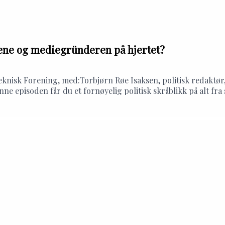
rene og mediegründeren på hjertet?
yteknisk Forening, med:Torbjørn Røe Isaksen, politisk redakt
ne episoden får du et fornøyelig politisk skråblikk på alt fr
litiske identitetskriser til teknologikritisk ungdom.