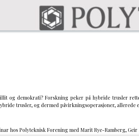
tillit og demokrati? Forskning peker på hybride trusler ret
hybride trusler, og dermed påvirkningsoperasjoner, allerede e
inar hos Polyteknisk Forening med Marit Rye-Ramberg, Geir