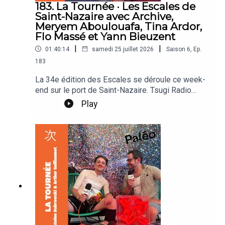
183. La Tournée · Les Escales de
Saint-Nazaire avec Archive,
Meryem Aboulouafa, Tina Ardor,
Flo Massé et Yann Bieuzent
|
|
01:40:14
samedi 25 juillet 2026
Saison
6
,
Ep.
183
La 34e édition des Escales se déroule ce week-
end sur le port de Saint-Nazaire. Tsugi Radio
pose ses micros sur les quais de l'île du Petit-
Play
Maroc hôte du festival le petit quartier vit au
rythme des bateaux entrant et sortant du port.
Angèle Chatelier et LENPARROT reçoivent sur le
plateau Archive, Meryem Aboulouafa, Tina Ardor,
Flo Massé et Yann Bieuzent, directeur du festival.