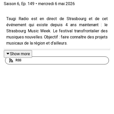
Saison
6
,
Ep.
149
•
mercredi 6 mai 2026
Tsugi Radio est en direct de Strasbourg et de cet
événement qui existe depuis 4 ans maintenant : le
Strasbourg Music Week. Le festival transfrontalier des
musiques nouvelles. Objectif : faire connaître des projets
musicaux de la région et d’ailleurs.
Angèle Chatelier reçoit au micro du plateau, depuis le
Show more
site de la Grenze : Glaascats, Francis of Delirium,
RSS
Caprice, damagehead, Isabelle Sire et Lydia Frémaux.