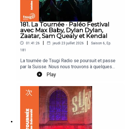
181. La Tournée · Paléo Festival
avec Max Baby, Dylan Dylan,
Zaatar, Sam Quealy et Kendal
|
|
01:41:26
jeudi 23 juillet 2026
Saison
6
,
Ep.
181
La tournée de Tsugi Radio se poursuit et passe
par la Suisse. Nous nous trouvons à quelques
kilomètres du Lac Léman, entourés de
Play
montagnes, sur la Plaine de l’Asse, investie
comme chaque année par le Paléo Festival. Un
festival qui affiche complet quelques heures
après sa mise en vente et ce depuis bien des
années. Normal quand on réunit comme ce soir
The Cure, Kompromat ou Feu! Chatterton. Mais
Paléo Festival c’est aussi un village du monde
qui est cette année dévolu à l’Europe du Nord, on
y trouve un fjörd, des rollmops, une source d’eau