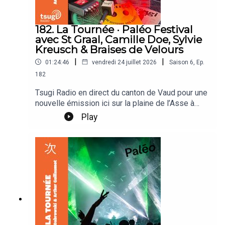
182. La Tournée · Paléo Festival
avec St Graal, Camille Doe, Sylvie
Kreusch & Braises de Velours
|
|
01:24:46
vendredi 24 juillet 2026
Saison
6
,
Ep.
182
Tsugi Radio en direct du canton de Vaud pour une
nouvelle émission ici sur la plaine de l’Asse à
Nyon. Arthur Guillaumot & Antoine Dabrowski
Play
reçoivent St Graal, St Graal, Camille Doe, Sylvie
Kreusch & Braises de Velours.