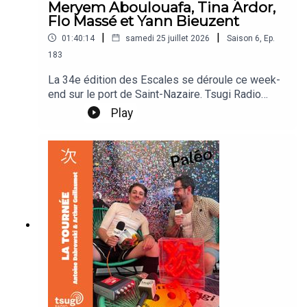
Meryem Aboulouafa, Tina Ardor,
Flo Massé et Yann Bieuzent
|
|
01:40:14
samedi 25 juillet 2026
Saison
6
,
Ep.
183
La 34e édition des Escales se déroule ce week-
end sur le port de Saint-Nazaire. Tsugi Radio
pose ses micros sur les quais de l'île du Petit-
Play
Maroc hôte du festival le petit quartier vit au
rythme des bateaux entrant et sortant du port.
Angèle Chatelier et LENPARROT reçoivent sur le
plateau Archive, Meryem Aboulouafa, Tina Ardor,
Flo Massé et Yann Bieuzent, directeur du festival.