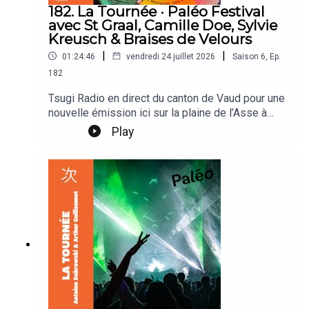
182. La Tournée · Paléo Festival
avec St Graal, Camille Doe, Sylvie
Kreusch & Braises de Velours
|
|
01:24:46
vendredi 24 juillet 2026
Saison
6
,
Ep.
182
Tsugi Radio en direct du canton de Vaud pour une
nouvelle émission ici sur la plaine de l’Asse à
Nyon. Arthur Guillaumot & Antoine Dabrowski
Play
reçoivent St Graal, St Graal, Camille Doe, Sylvie
Kreusch & Braises de Velours.