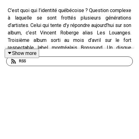
C’est quoi qui l’identité québécoise ? Question complexe
à laquelle se sont frottés plusieurs générations
d’artistes. Celui qui tente d’y répondre aujourd’hui sur son
album, c’est Vincent Roberge alias Les Louanges.
Troisième album sorti au mois d’avril sur le fort
respectable label montréalais Bonsound. Un disque
Show more
intitulé Alouette ! en clin d’œil à cette comptine que tout
RSS
le monde connait mais dont peu savent qu’elle est la
première chanson québécoise. Si pour Vincent Roberge,
la question ne s’est jamais posée d’écrire dans une autre
langue que le français, il confie avoir eu parfois du mal
avec une identité québécoise, parfois écrasée par
l’anglais omniprésent. Un thème qu’il explore au fil de 15
chansons où l’on retrouve son goût certain pour les
affaires qui groovent, son utilisation du joual, langue
orale propre au Québec, qui mêle français populaire et
anglicismes.