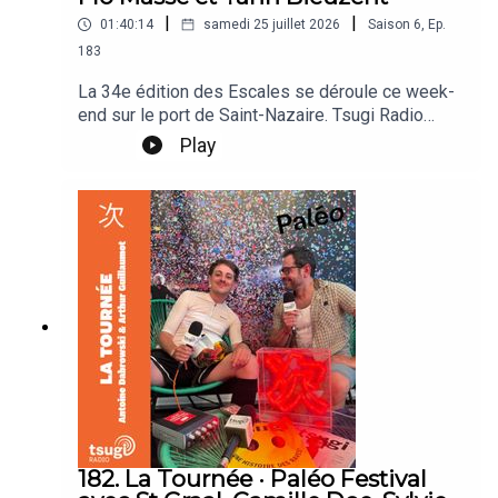
|
|
01:40:14
samedi 25 juillet 2026
Saison
6
,
Ep.
183
La 34e édition des Escales se déroule ce week-
end sur le port de Saint-Nazaire. Tsugi Radio
pose ses micros sur les quais de l'île du Petit-
Play
Maroc hôte du festival le petit quartier vit au
rythme des bateaux entrant et sortant du port.
Angèle Chatelier et LENPARROT reçoivent sur le
plateau Archive, Meryem Aboulouafa, Tina Ardor,
Flo Massé et Yann Bieuzent, directeur du festival.
182. La Tournée · Paléo Festival