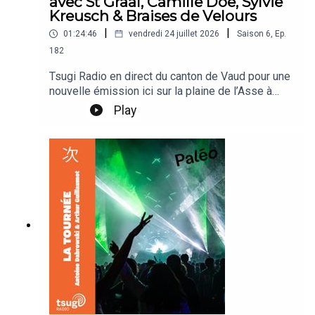
avec St Graal, Camille Doe, Sylvie
Kreusch & Braises de Velours
|
|
01:24:46
vendredi 24 juillet 2026
Saison
6
,
Ep.
182
Tsugi Radio en direct du canton de Vaud pour une
nouvelle émission ici sur la plaine de l’Asse à
Nyon. Arthur Guillaumot & Antoine Dabrowski
Play
reçoivent St Graal, St Graal, Camille Doe, Sylvie
Kreusch & Braises de Velours.