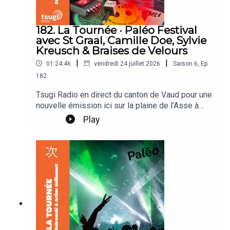
182. La Tournée · Paléo Festival
avec St Graal, Camille Doe, Sylvie
Kreusch & Braises de Velours
|
|
01:24:46
vendredi 24 juillet 2026
Saison
6
,
Ep.
182
Tsugi Radio en direct du canton de Vaud pour une
nouvelle émission ici sur la plaine de l’Asse à
Nyon. Arthur Guillaumot & Antoine Dabrowski
Play
reçoivent St Graal, St Graal, Camille Doe, Sylvie
Kreusch & Braises de Velours.