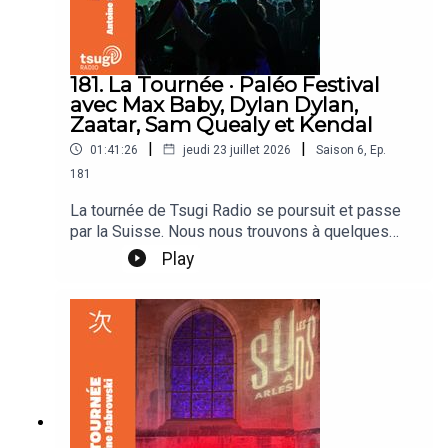
181. La Tournée · Paléo Festival
avec Max Baby, Dylan Dylan,
Zaatar, Sam Quealy et Kendal
|
|
01:41:26
jeudi 23 juillet 2026
Saison
6
,
Ep.
181
La tournée de Tsugi Radio se poursuit et passe
par la Suisse. Nous nous trouvons à quelques
kilomètres du Lac Léman, entourés de
Play
montagnes, sur la Plaine de l’Asse, investie
comme chaque année par le Paléo Festival. Un
festival qui affiche complet quelques heures
après sa mise en vente et ce depuis bien des
années. Normal quand on réunit comme ce soir
The Cure, Kompromat ou Feu! Chatterton. Mais
Paléo Festival c’est aussi un village du monde
qui est cette année dévolu à l’Europe du Nord, on
y trouve un fjörd, des rollmops, une source d’eau