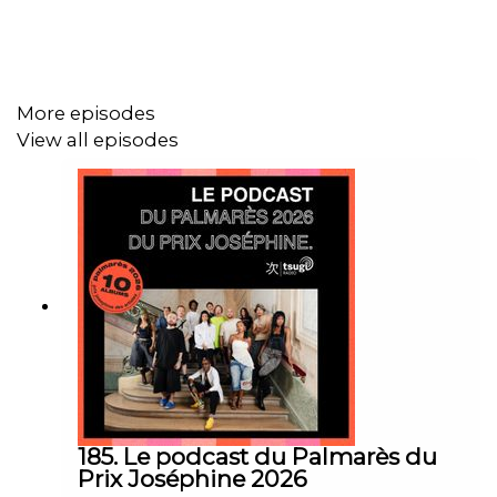
l’émergence et de la passion musicale. Antoine
Dabrowski et Sébastien Roch reçoivent au micro : Mon
Cher Guy, Breakbot, Irfane, Gonthier, Wladimir Pandolfo,
Arnaud Andrieu, Philippe Le Breton et Olivier Ledot.
More episodes
View all episodes
185. Le podcast du Palmarès du
Prix Joséphine 2026