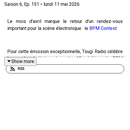
Saison
6
,
Ep.
151
•
lundi 11 mai 2026
Le mois d’avril marque le retour d’un rendez-vous
important pour la scène électronique : le
BPM Contest
.
Pour cette émission exceptionnelle, Tsugi Radio célèbre
la grande révélation de cette 13e édition du BPM
Show more
Contest : Mon Cher Guy.
RSS
Un projet à la fois élégant, sensible et profondément
émotionnel, qui a su séduire autant les professionnels
que le public.
Autour de cette victoire rare — doublement saluée par le
Jury et le Public — l’émission réunit parrains, artistes et
figures majeures de la scène musicale actuelle pour une
soirée placée sous le signe de la transmission, de