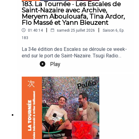
183. La Tournée · Les Escales de
Saint-Nazaire avec Archive,
Meryem Aboulouafa, Tina Ardor,
Flo Massé et Yann Bieuzent
|
|
01:40:14
samedi 25 juillet 2026
Saison
6
,
Ep.
183
La 34e édition des Escales se déroule ce week-
end sur le port de Saint-Nazaire. Tsugi Radio
pose ses micros sur les quais de l'île du Petit-
Play
Maroc hôte du festival le petit quartier vit au
rythme des bateaux entrant et sortant du port.
Angèle Chatelier et LENPARROT reçoivent sur le
plateau Archive, Meryem Aboulouafa, Tina Ardor,
Flo Massé et Yann Bieuzent, directeur du festival.