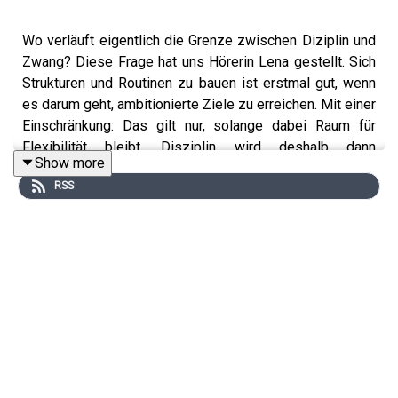
Wo verläuft eigentlich die Grenze zwischen Diziplin und
Zwang? Diese Frage hat uns Hörerin Lena gestellt. Sich
Strukturen und Routinen zu bauen ist erstmal gut, wenn
es darum geht, ambitionierte Ziele zu erreichen. Mit einer
Einschränkung: Das gilt nur, solange dabei Raum für
Flexibilität bleibt. Disziplin wird deshalb dann
Show more
problematisch, wenn sie nicht mehr selbstbestimmt ist,
RSS
sondern die Routinen beginnen, mich und meinen Alltag
zu bestimmen, weil sie zu einer inneren Notwendigkeit
geworden sind. In dieser Episode geht es darum, an
welchen zwei Kriterien ihr erkennen könnt, ob Disziplin
problematisch wird und auch, warum das Verhalten
selbst selten das Problem ist – sondern eher der Grund,
aus dem ihr euch das Verhalten zugelegt habt.
Die frührere Folge zum Thema Motivation
findet ihr hier.