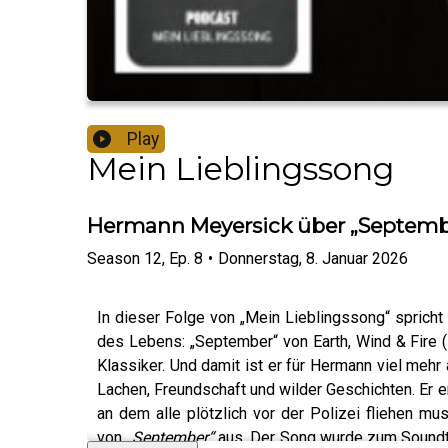
Play
Mein Lieblingssong
Hermann Meyersick über „September
Season
12
,
Ep.
8
•
Donnerstag, 8. Januar 2026
In dieser Folge von „Mein Lieblingssong“ sprich
des Lebens: „September“ von Earth, Wind & Fire 
Klassiker. Und damit ist er für Hermann viel mehr 
Lachen, Freundschaft und wilder Geschichten. Er e
an dem alle plötzlich vor der Polizei fliehen mu
von
„September“
aus. Der Song wurde zum Soundtrac