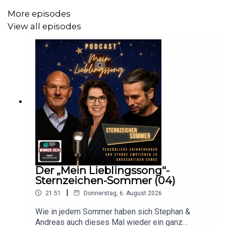
Höre deinen Lieblings-Podcast und deine
More episodes
Lieblingsmusik doch einfach auf einem sonoro
View all episodes
Musiksystem.
Das sonoro MEISTERSTÜCK und viele andere Produkte
aus der sonoro Klangschmiede findet ihr
hier:
sonoro.com
Konzerte, Lesungen, Theater, Comedy, Kunst und vieles
mehr gibt es im beliebten
Hinterhofsalon
im Herzen
Kölns. Alle aktuellen Termine im Hinterhofsalon:
Terminkalender
Der „Mein Lieblingssong“-
Sternzeichen-Sommer (04)
|
21:51
Donnerstag, 6. August 2026
Hier geht es direkt zur Website von Gabriele Danners.
Wie in jedem Sommer haben sich Stephan &
Andreas auch dieses Mal wieder ein ganz