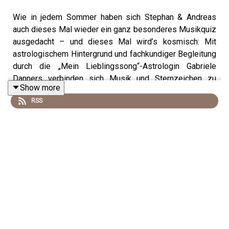
Wie in jedem Sommer haben sich Stephan & Andreas
auch dieses Mal wieder ein ganz besonderes Musikquiz
ausgedacht – und dieses Mal wird’s kosmisch: Mit
astrologischem Hintergrund und fachkundiger Begleitung
durch die „Mein Lieblingssong“-Astrologin Gabriele
Danners verbinden sich Musik und Sternzeichen zu
Show more
einem unterhaltsamen Sommer-Special. In dieser Folge
RSS
stehen die Sternzeichen Wassermann und Fische im
Mittelpunkt. Welche Künstlerinnen und Künstler sind in
diesen Zeichen geboren? Gibt es typische musikalische
Eigenschaften, die sich astrologisch erklären lassen?
Und wie gut schlagen sich Stephan & Andreas im Quiz,
wenn Sternbilder auf Musik treffen? Freut euch auf eine
kurzweilige, sommerlich-leichte Episode voller Musik,
überraschender Fakten und einer guten Portion
Sternenstaub.