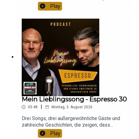
besonderes Musikquiz ausgedacht – und dieses
Play
Hinterlasse gerne eine Bewertung und abonniere
Mal wird’s kosmisch: Mit astrologischem
unseren Podcast bei deinem Streamingportal der Wahl
Hintergrund und fachkundiger Begleitung durch
und verpasse keine Folge. Und wenn du alle Neuigkeiten
die „Mein Lieblingssong“-Astrologin Gabriele
zum Podcast „Mein Lieblingssong“ mitbekommen
Danners verbinden sich Musik und Sternzeichen
zu einem unterhaltsamen Sommer-Special. In
möchtest, dann melde dich hier für unseren
dieser Folge stehen die Sternzeichen Löwe und
wöchentlichen Newsletter an:
Kostenloser Newsletter
Jungfrau im Mittelpunkt. Welche Künstlerinnen
und Künstler sind in diesen Zeichen geboren?
Gibt es typische musikalische Eigenschaften, die
sich astrologisch erklären lassen? Und wie gut
Hier findest du uns auf
Facebook
,
Instagram
oder
schlagen sich Stephan & Andreas im Quiz, wenn
YouTube
.
Sternbilder auf Musik treffen? Freut euch auf eine
kurzweilige, sommerlich-leichte Episode voller
Musik, überraschender Fakten und einer guten
Mein Lieblingssong - Espresso 30
Portion Sternenstaub.Höre deinen Lieblings-
Du möchtest selbst mal Gast in unserem Podcast sein
|
05:48
Montag, 3. August 2026
Podcast und deine Lieblingsmusik doch einfach
und von deinem Lieblingssong erzählen? Dann schreibe
auf einem sonoro Musiksystem.Das sonoro
uns einfach eine E-Mail an:
Drei Songs, drei außergewöhnliche Gäste und
MEISTERSTÜCK und viele andere Produkte aus
post/at/meinlieblingssong.com und wir melden uns bei
zahlreiche Geschichten, die zeigen, dass
der sonoro Klangschmiede findet ihr
Lieblingssongs weit mehr sind als nur Musik. In
dir.
Play
hier: sonoro.comKonzerte, Lesungen, Theater,
dieser Espresso-Bonusfolge von „Mein