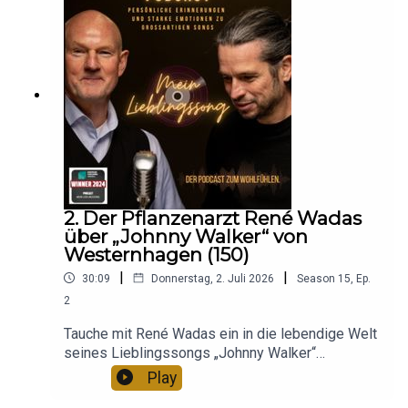
aktuellen Termine im Hinterhofsalon:
uns bei dir. Geschichten aus den 70ern: Mein
Emotionen.Erlebe, wie Thorsten Knippertz mit
TerminkalenderHier geht es direkt zur Website
Lieblingssong - Album 1 als Hörbuchversion.Gibt
„Abschiedslied“ von Farin Urlaub seinen ganz
von Gabriele Danners.Hinterlasse gerne eine
es überall, wo es gute Hörbücher
persönlichen Lebenssoundtrack beschreibt. Ein
Bewertung und abonniere unseren Podcast bei
gibt.Geschichten aus den 80ern: Mein
Song über Aufbruch, Neugier und das ständige
deinem Streamingportal der Wahl und verpasse
Lieblingssong - Album 2 als Hörbuchversion.Gibt
Unterwegssein – und darüber, wie Musik sogar
keine Folge. Und wenn du alle Neuigkeiten zum
es überall, wo es gute Hörbücher gibt.Habt ihr
den Mut wecken kann, neue Wege zu gehen, sei
Podcast „Mein Lieblingssong“ mitbekommen
Lust auf eine „Mein Lieblingssong“-Tasse oder T-
es auf der Bühne vor Tausenden oder bei
möchtest, dann melde dich hier für unseren
Shirt? Dann schaut mal in unserem Shop vorbei:
unerwarteten Chancen im Leben. Tauche ein in die
wöchentlichen Newsletter an: Kostenloser
Hier klicken!
tiefgründigen Gedanken von Jens Lehrich, der in
NewsletterHier findest du uns auf
„Ich würde es wieder tun“ von Udo Jürgens mehr
Facebook, Instagram oder YouTube.Du möchtest
als nur ein Lied gefunden hat. Für ihn ist es ein
2. Der Pflanzenarzt René Wadas
selbst mal Gast in unserem Podcast sein und von
philosophischer Begleiter, der Fragen nach
über „Johnny Walker“ von
deinem Lieblingssong erzählen? Dann schreibe
Identität, Sinn und Selbstermächtigung aufwirft –
Westernhagen (150)
uns einfach eine E-Mail an:
und zeigt, welche Kraft Musik als emotionaler
post/at/meinlieblingssong.com und wir melden
|
|
30:09
Donnerstag, 2. Juli 2026
Season
15
,
Ep.
Anker im Leben entfalten kann. Und spüre die
uns bei dir. Geschichten aus den 70ern: Mein
2
rohe Energie von Marc Friedrich, dessen
Lieblingssong - Album 1 als Hörbuchversion.Gibt
Lieblingssong „Young ’Til I Die“ von 7
es überall, wo es gute Hörbücher
Tauche mit René Wadas ein in die lebendige Welt
Seconds zum Soundtrack seines Lebens wurde.
gibt.Geschichten aus den 80ern: Mein
seines Lieblingssongs „Johnny Walker“
Ein Song voller Rebellion, Freiheit und Haltung –
Lieblingssong - Album 2 als Hörbuchversion.Gibt
von Westernhagen aus dem Jahr 1978. Was
Play
und die Frage, wie wir uns diese Energie auch im
es überall, wo es gute Hörbücher gibt.Habt ihr
macht diesen Song zu einem echten
Erwachsenenleben bewahren können.Diese Folge
Lust auf eine „Mein Lieblingssong“-Tasse oder T-