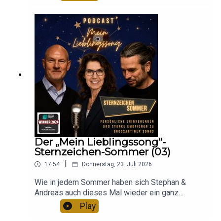
„Tribute“ von Tenacious D ein. Wie ist Tim auf
hörst - abonniere uns!
den Zauber der Dorfdisco, um legendäre
es überall, wo es gute Hörbücher gibt.Habt ihr
diesen Kultsong gestoßen und warum passt er
Partynächte, Nebelmaschinen, Discokugeln und
Lust auf eine „Mein Lieblingssong“-Tasse oder T-
perfekt zu seinem Leben zwischen Dancefloor,
Alle Folgen findest übersichtlich auf
um Geschichten von Menschen, die zwischen
Shirt? Dann schaut mal in unserem Shop vorbei:
Nebelmaschine und Discokugel? In dieser
https://meinlieblingssong.podview.com/
Tanzfläche und Theke ihre große Liebe gefunden
Hier klicken!
Episode von „Mein Lieblingssong“ nimmt dich
haben.Diese Espresso-Bonusfolge serviert dir
Tim mit auf eine Reise durch die Dorfdisco-Kultur
die Höhepunkte des Monats in einer kompakten
von früher und heute. Er erzählt, was eine echte
Ausgabe über Musik, Erinnerungen und
Dorfdisco ausmacht, warum sie bis heute ein
inspirierender Geschichten. Perfekt für alle, die
wichtiger Treffpunkt ist und wie sich das Feiern
die schönsten Momente noch einmal erleben
über die Jahre verändert hat. Außerdem erzählt er
oder „Mein Lieblingssong“ neu entdecken
von Menschen, die in der Dorfdisco ihre große
möchten. Hör rein und genieße die besten
Liebe gefunden haben. Erfahre, warum „Tribute“
Geschichten aus dem Juli 2026 - kurz, intensiv
für Tim mehr ist als nur ein Song und warum eine
und mit jeder Menge musikalischer
Disco auch heute noch für einen ganz besonderen
Leidenschaft. Diese Folge ist dein musikalischer
Der „Mein Lieblingssong“-
Zauber steht. Höre deinen Lieblings-Podcast und
Espresso: kurz, kraftvoll und voller Geschichten,
Sternzeichen-Sommer (03)
deine Lieblingsmusik doch einfach auf einem
die nachhallen. Perfekt für alle, die Inspiration
|
17:54
Donnerstag, 23. Juli 2026
sonoro Musiksystem.Das sonoro
suchen – oder ihren nächsten Lieblingssong
MEISTERSTÜCK und viele andere Produkte aus
entdecken wollen. Hör rein und erlebe das Beste
Wie in jedem Sommer haben sich Stephan &
der sonoro Klangschmiede findet ihr
aus „Mein Lieblingssong“ in einer Folge, die
Andreas auch dieses Mal wieder ein ganz
hier: sonoro.comDas neue Buch von Stephan mit
garantiert Lust auf mehr macht! Und deinen
besonderes Musikquiz ausgedacht – und dieses
Play
dem Titel „Auf der Suche nach dem Geheimnis
Lieblingskaffee zum Lieblingssong bekommst
Mal wird’s kosmisch: Mit astrologischem
gelingenden Lebens“ kannst du direkt hier oder in