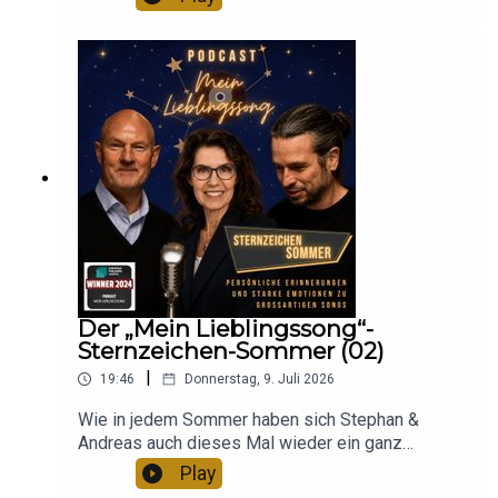
es überall, wo es gute Hörbücher
In dieser Episode von „Mein Lieblingssong“
NewsletterHier findest du uns auf
TerminkalenderHier geht es direkt zur Website
gibt.Geschichten aus den 80ern: Mein
erzählt Sebastian Rahmel, wie ausgerechnet ein A
Facebook, Instagram oder YouTube.Du möchtest
von Gabriele Danners.Hinterlasse gerne eine
Lieblingssong - Album 2 als Hörbuchversion.Gibt
lgorithmus ihn zu seinem heutigen Lieblingssong
selbst mal Gast in unserem Podcast sein und von
Bewertung und abonniere unseren Podcast bei
es überall, wo es gute Hörbücher gibt.Habt ihr
geführt hat. War es nur ein digitaler Zufall oder
deinem Lieblingssong erzählen? Dann schreibe
deinem Streamingportal der Wahl und verpasse
Lust auf eine „Mein Lieblingssong“-Tasse oder T-
steckt mehr hinter seiner musikalischen
uns einfach eine E-Mail an:
keine Folge. Und wenn du alle Neuigkeiten zum
Shirt? Dann schaut mal in unserem Shop vorbei:
Entdeckung? Im Gespräch geht es um große Frag
post/at/meinlieblingssong.com und wir melden
Podcast „Mein Lieblingssong“ mitbekommen
Hier klicken!
en: Welche Rolle spielt die Bibel in seinem Leben
uns bei dir. Geschichten aus den 70ern: Mein
möchtest, dann melde dich hier für unseren
? Wie hat er wieder zu seinem Glauben
Lieblingssong - Album 1 als Hörbuchversion.Gibt
wöchentlichen Newsletter an: Kostenloser
zurückgefunden? Und was bedeutet Vergebung
es überall, wo es gute Hörbücher
NewsletterHier findest du uns auf
für ihn persönlich
gibt.Geschichten aus den 80ern: Mein
Facebook, Instagram oder YouTube.Du möchtest
Sebastian spricht offen darüber, was ihn an Jesus
Lieblingssong - Album 2 als Hörbuchversion.Gibt
selbst mal Gast in unserem Podcast sein und von
fasziniert und warum der christliche Glaube für ih
es überall, wo es gute Hörbücher gibt.Habt ihr
deinem Lieblingssong erzählen? Dann schreibe
n heute eine neue Bedeutung bekommen hat.
Lust auf eine „Mein Lieblingssong“-Tasse oder T-
uns einfach eine E-Mail an:
Erfahre außerdem, warum gerade sein
Shirt? Dann schaut mal in unserem Shop vorbei:
post/at/meinlieblingssong.com und wir melden
Der „Mein Lieblingssong“-
Lieblingssong „One Day“ für ihn eine Verbindung
Hier klicken!
Sternzeichen-Sommer (02)
uns bei dir. Geschichten aus den 70ern: Mein
zwischen Musik, Hoffnung und Glaube
Lieblingssong - Album 1 als Hörbuchversion.Gibt
|
19:46
Donnerstag, 9. Juli 2026
schafft.Höre deinen Lieblings-Podcast und deine
es überall, wo es gute Hörbücher
Lieblingsmusik doch einfach auf einem sonoro
gibt.Geschichten aus den 80ern: Mein
Wie in jedem Sommer haben sich Stephan &
Musiksystem.Das sonoro MEISTERSTÜCK und
Lieblingssong - Album 2 als Hörbuchversion.Gibt
Andreas auch dieses Mal wieder ein ganz
viele andere Produkte aus der sonoro
es überall, wo es gute Hörbücher gibt.Habt ihr
besonderes Musikquiz ausgedacht – und dieses
Play
Klangschmiede findet ihr hier: sonoro.comDas
Lust auf eine „Mein Lieblingssong“-Tasse oder T-
Mal wird’s kosmisch: Mit astrologischem