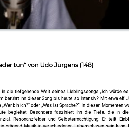
eder tun“ von Udo Jürgens (148)
r) in die tiefgehende Welt seines Lieblingssongs „Ich würde 
 berührt ihn dieser Song bis heute so intensiv? Mit etwa elf 
e „Wer bin ich?“ oder „Was ist Sprache?“. In diesen Momenten w
ute begleitet. Besonders fasziniert ihn die Tiefe, die in d
zial, Resonanzfelder und Selbstermächtigung. Er teilt Einb
wie prägend Musik in verschiedenen Lebensphasen sein kann. D