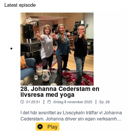
Latest episode
28. Johanna Cederstam en
livsresa med yoga
|
|
01:25:51
lördag 8 november 2025
Ep.
28
I det här avsnittet av Livscykeln träffar vi Johanna
Cederstam. Johanna driver sin egen verksamhet
som Kundaliniyogalärare, Vegankock och Reiki
Play
Master. Hon anordnar retreats och event runt om i