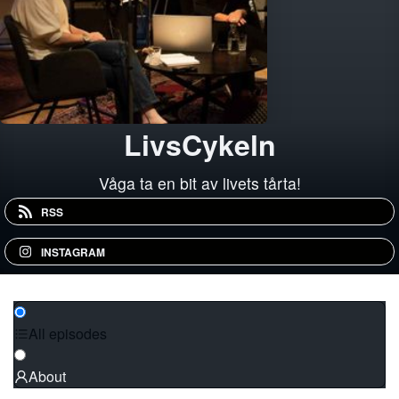
LivsCykeln
Våga ta en bit av livets tårta!
RSS
INSTAGRAM
All episodes
About