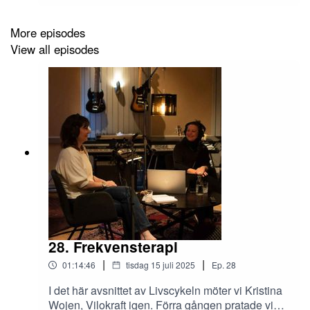
landet, och är även aktiv utomlands.Vi får följa
Johannas spännande livsresa från drogberoende
More episodes
i USA till en helt annan värld, där
View all episodes
Kundaliniyogan blev hennes port till ett friskt och
sunt liv. Hon berättar om den speciella
yogapositionen "archer pose" som var en stor
utmaning för henne, men också det som tagit
henne till platsen hon befinner sig på idag.Vi
pratar om tankens kraft och betydelsen av tillit
och tro på det vi gör i livet.Häng med oss och låt
dig inspireras!Kontakt och
information: instagram:
hari_sant_harmonyHemsida: www.harisantharm
ony.com
28. Frekvensterapi
|
|
01:14:46
tisdag 15 juli 2025
Ep.
28
I det här avsnittet av Livscykeln möter vi Kristina
Wojen, Vilokraft igen. Förra gången pratade vi