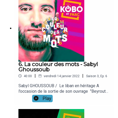
1957, cette écrivaine discrète qui a composé une
œuvre littéraire exigeante, riche et bouleversante,
a choisi de livrer récemment à ses lecteurs une
réflexion sur le mystère de l’écriture. « Deux
malles et une marmite », paru aux éditions
Project’îles est un essai autobiographique titré
comme un conte et qui se lit comme un roman, ce
qui n'est pas étonnant concernant cette autrice
francophone majeure provenant de l'océan indien.
Ananda Devi publie concomitamment chez
Grasset “Le rire des déesses” qui a reçu le prix
Femina des lycéens 2021. Un roman captivant qui
6. La couleur des mots - Sabyl
nous plonge en Inde dont toute sa famille est
Ghoussoub
originaire et non pas dans son île paradisiaque où
|
|
40:00
vendredi 14 janvier 2022
Saison
3
,
Ep.
6
elle a grandi avant de la quitter à ses 20 ans. Un
paradis pour touristes et dont elle n'a eu de
Sabyl GHOUSSOUB / Le liban en héritage A
cesse de dépeindre avec noirceur une réalité
l’occasion de la sortie de son ouvrage "Beyrouth
crue qui efface l’image de la carte postale à
entre parenthèse" ed L’Antilope “Les racines sont
Play
laquelle elle est associée !ITV: Alexandre
utiles pour deux choses : les fuir et les
HéraudRéalisation: Benoit Artaud
retrouver". Cette citation emprunté à l’écrivain
Samuel Brussel ouvre le deuxième roman Sabyl