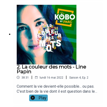
puis adoptés en Europe, à la question des soins
dernier roman, paru chez Plon au début de
apportés au vieux immigrés qui meurent ici en
l’année, ce n’est pas le Macondo de Garcia-
silence, et plus largement à tous nos anciens,
Marquez qui nous est raconté, mais le petit
c’est toute la complexité, la violence, la poésie et
village d’Ebba, en Tunisie. Pourtant, l’universel est
la beauté de mots fragmentés et de silences
là. Et l’équilibre entre récit personnel, souvenirs
lourds de chagrins refoulés qui apparaissent au
d’enfance et puissance de l’imaginaire
fil des pages. Et qui dévoilent peu à peu toute la
aussi.Intime, poétique, entre secrets et
mécanique institutionnelle et intime de destins
sortilèges, c’est un mode rural, ancré dans sa
sous contrainte, rendus muets par de
terre et son histoire que révèle Par le fil je t’ai
nombreuses frontières.
cousue. Le corps des femmes y est scellé et
enfermé, et toute la palette des
accommodements, de la violence et de la beauté,
du visible et de l’invisible se mêle et
2. La couleur des mots - Line
s’entrechoque, pour devenir un récit que toutes
Papin
les femmes peuvent reconnaître, qu’elles soient
|
|
38:31
lundi 16 mai 2022
Saison
4
,
Ep.
2
d’Orient ou d’Occident.
Comment la vie devient-elle possible... ou pas.
C’est bien de la vie dont il est question dans le
dernier roman de Line Papin, paru en mars dernier
Play
chez Stock. La vie que les femmes donnent,
imaginent, envisagent ou non... mais qui