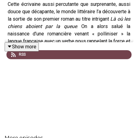
Cette écrivaine aussi percutante que surprenante, aussi
douce que décapante, le monde littéraire l’a découverte à
la sortie de son premier roman au titre intrigant
Là où les
chiens aboient par la queue
. On a alors salué la
naissance d’une romancière venant « polliniser » la
langue française avec un verbe nous rappelant la force et
Show more
la poésie d’un Chamoiseau, dans la lignée de la figure
RSS
tutélaire d’Aimé Césaire, puis de tous les enfants du
courant littéraire de la créolité. Mais Estelle-Sarah Bulle
se méfie des étiquettes ! Née en 1974 à Créteil, d’un
père guadeloupéen et d’une mère ayant grandie à la
frontière franco-belge, elle nous reçoit en toute
spontanéité, dans l’alcôve de son éditrice parisienne
Liana Levi, après la sortie des
Étoiles les plus
filantes,
roman choral époustouflant, revisitant l’histoire
du tournage du film
Orfeu Negro
, qui obtint la palme d’or à
Cannes en 1959. Un roman construit comme une série
palpitante et dont on n’a pas fini d’entendre parler.
More episodes