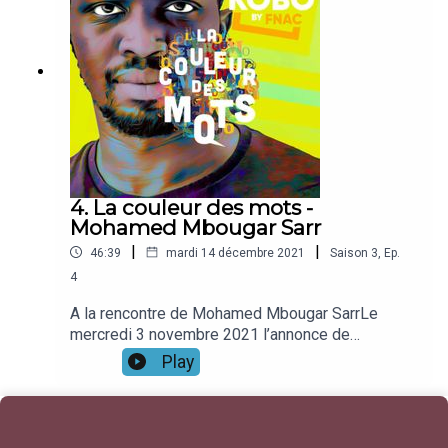
aux Editions de l’Antilope, il percute à nouveau les
scandale de l’explosion de 2700 tonnes de
stéréotypes et les clichés sur la Banlieue et la
nitrate d'ammonium délaissées par les autorités
culture du ghetto, pour débusquer le Diable qui se
dans le port de Beyrouth le août 2020. C’est juste
cache derrière les mots et les jugements de
après cette date où le cœur des libanais à
valeur qu’ils provoquent. On y retrouve Frédéric, le
explosé, qu’à été publié aux éditions de l’Antilope
héros du 1er opus, Prisons, aux prises avec ses
ce deuxième roman d’un écrivain va vous
démons, ses héritages, et ce qu’il est devenu.
surprendre par la liberté de son ton et sa légèreté
Diatribe insolente et impitoyable des formules
malicieuse. CRÉDITS “Le Nez Juifs” et” Beyrouth
toutes faites et du prêt-à-penser, ce 2ème titre
entre parenthèse “édités par L’Antilope
nous entraîne dans la quête d’identité de Frédéric,
4. La couleur des mots -
les révélations de 2 voyages initiatiques, et la
Mohamed Mbougar Sarr
destruction de ses certitudes toxiques. Le tout
|
|
46:39
mardi 14 décembre 2021
Saison
3
,
Ep.
écrit de part et d’autre du Mur linguistique qui
coupe la France en deux, et que LHW nous
4
dévoile avec sa maîtrise des sortilèges de la
A la rencontre de Mohamed Mbougar SarrLe
langue de Molière.
mercredi 3 novembre 2021 l’annonce de
l’attribution du prix Goncourt a secoué le monde
Play
de l’édition et séduit la totalité de la critique
littéraire. “La plus secrète mémoire des hommes”
est le 4eme roman de Mohamed Mbougar
Sarr, auteur prodige de 31 ans, littéralement