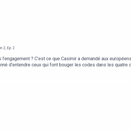
Nicolas Kirilowits.
on
2
,
Ep.
2
us l’engagement ? C’est ce que Casimir a demandé aux européens
onné d’entendre ceux qui font bouger les codes dans les quatre co
 de ces pays.