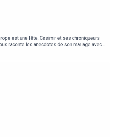
rope est une fête, Casimir et ses chroniqueurs
ous raconte les anecdotes de son mariage avec
de banquet, de fête, de musique (et de vodka) ! -
notre petit tour européen, Ale(27:41)nous raconte