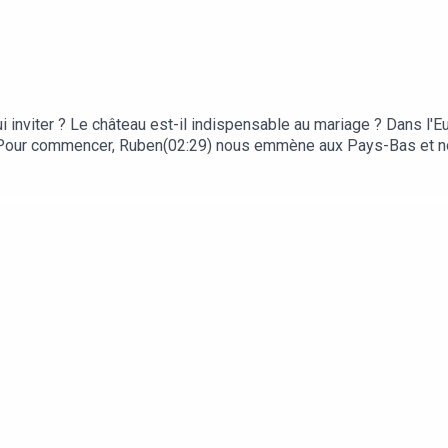
nviter ? Le château est-il indispensable au mariage ? Dans l'Eu
- Pour commencer, Ruben(02:29) nous emmène aux Pays-Bas et n
plique les spécificités des mariages polonais (10:28) Deux jours 
"Une fois que t'es marié, tu n'en as plus envie !" - Et pour finir 