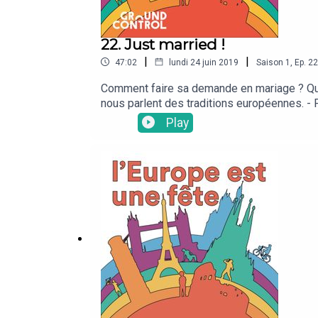
22. Just married !
|
|
47:02
lundi 24 juin 2019
Saison
1
,
Ep.
22
Comment faire sa demande en mariage ? Qui i
nous parlent des traditions européennes. 
sa femme italienne. - Kasja (10:28) nous ex
Play
Carla (20:12) nous éloigne du conte de fée ! 
les mariages à l'espagnole !