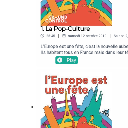
1. La Pop-Culture
|
|
28:45
samedi 12 octobre 2019
Saison
2
L’Europe est une fête, c’est la nouvelle aub
Ils habitent tous en France mais dans leur t
Casimir revient pour une nouvelle saison. P
Play
Divertissement, sport, people, politique, al