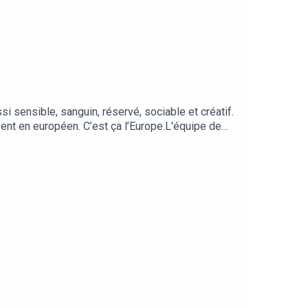
i sensible, sanguin, réservé, sociable et créatif.
isent en européen. C’est ça l’Europe.L'équipe de
et Denis !C'est quoi la Pop-Culture ?
ésente partout, y compris dans les pays européens.