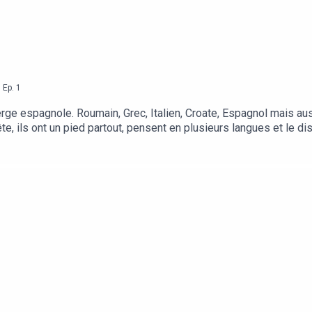
,
Ep.
1
erge espagnole. Roumain, Grec, Italien, Croate, Espagnol mais auss
ête, ils ont un pied partout, pensent en plusieurs langues et le d
our ce premier épisode, on discute Pop-Culture avec Joe, Ruben 
imentation, Lifestyle, mode, technologies, la pop-culture est pr