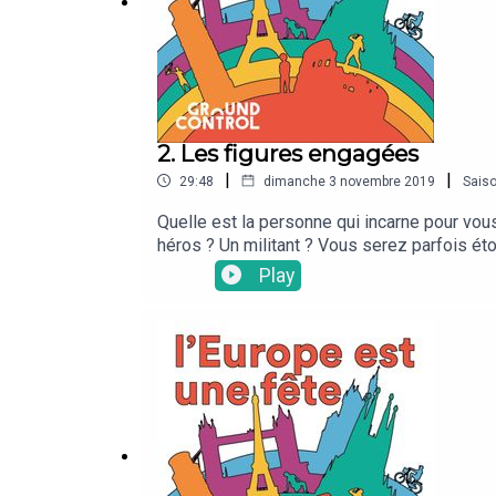
Une émission présentée par Casimir Lissowski et 
2. Les figures engagées
|
|
29:48
dimanche 3 novembre 2019
Sais
Quelle est la personne qui incarne pour vo
héros ? Un militant ? Vous serez parfois ét
surtout apprendrez davantage sur la culture
Play