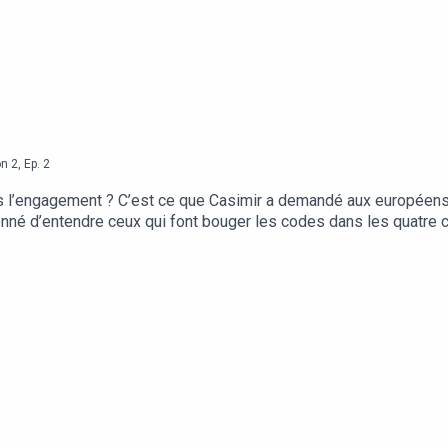
on
2
,
Ep.
2
us l’engagement ? C’est ce que Casimir a demandé aux européens
onné d’entendre ceux qui font bouger les codes dans les quatre co
 de ces pays.