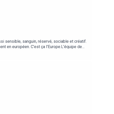
i sensible, sanguin, réservé, sociable et créatif.
isent en européen. C’est ça l’Europe.L'équipe de
et Denis !C'est quoi la Pop-Culture ?
ésente partout, y compris dans les pays européens.