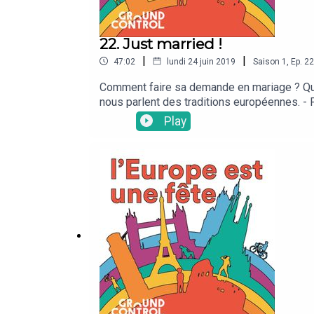
22. Just married !
|
|
47:02
lundi 24 juin 2019
Saison
1
,
Ep.
22
Comment faire sa demande en mariage ? Qui i
nous parlent des traditions européennes. 
sa femme italienne. - Kasja (10:28) nous ex
Play
Carla (20:12) nous éloigne du conte de fée ! 
les mariages à l'espagnole !