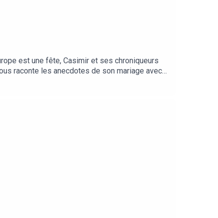
rope est une fête, Casimir et ses chroniqueurs
ous raconte les anecdotes de son mariage avec
de banquet, de fête, de musique (et de vodka) ! -
notre petit tour européen, Ale(27:41)nous raconte