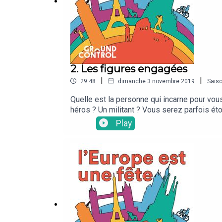
2. Les figures engagées
|
|
29:48
dimanche 3 novembre 2019
Sais
Quelle est la personne qui incarne pour vo
héros ? Un militant ? Vous serez parfois ét
surtout apprendrez davantage sur la culture
Play