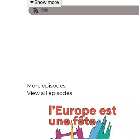
Show more
- Ale (Espagne)
RSS
et Cassia (Pologne) pour sa première participation
More episodes
View all episodes