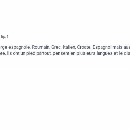
,
Ep.
1
erge espagnole. Roumain, Grec, Italien, Croate, Espagnol mais auss
ête, ils ont un pied partout, pensent en plusieurs langues et le d
our ce premier épisode, on discute Pop-Culture avec Joe, Ruben 
imentation, Lifestyle, mode, technologies, la pop-culture est pr