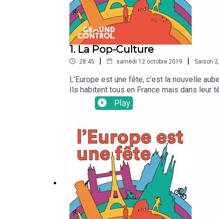
1. La Pop-Culture
|
|
28:45
samedi 12 octobre 2019
Saison
2
L’Europe est une fête, c’est la nouvelle aub
Ils habitent tous en France mais dans leur t
Casimir revient pour une nouvelle saison. P
Play
Divertissement, sport, people, politique, al