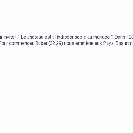
nviter ? Le château est-il indispensable au mariage ? Dans l'Eu
- Pour commencer, Ruben(02:29) nous emmène aux Pays-Bas et n
plique les spécificités des mariages polonais (10:28) Deux jours 
"Une fois que t'es marié, tu n'en as plus envie !" - Et pour finir 