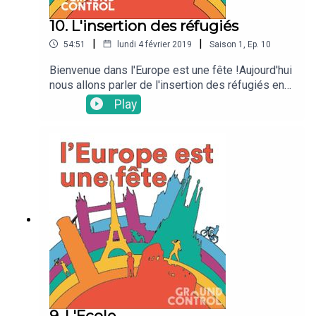
10. L'insertion des réfugiés
|
|
54:51
lundi 4 février 2019
Saison
1
,
Ep.
10
Bienvenue dans l'Europe est une fête !Aujourd'hui
nous allons parler de l'insertion des réfugiés en
Europe avec nos chroniqueurs préférés Sinead,
Play
Ruta, Carla, Ruben et avec ce cher Casimir !
9. L'Ecole