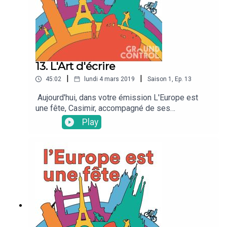
13. L'Art d'écrire
|
|
45:02
lundi 4 mars 2019
Saison
1
,
Ep.
13
Aujourd'hui, dans votre émission L'Europe est
une fête, Casimir, accompagné de ses
fantastiques chroniqueurs Ruben (Pays-Bas),
Play
Denis (Croatie) et Ruta (Lituanie) vont vous parler
de l'Art d'écrire !