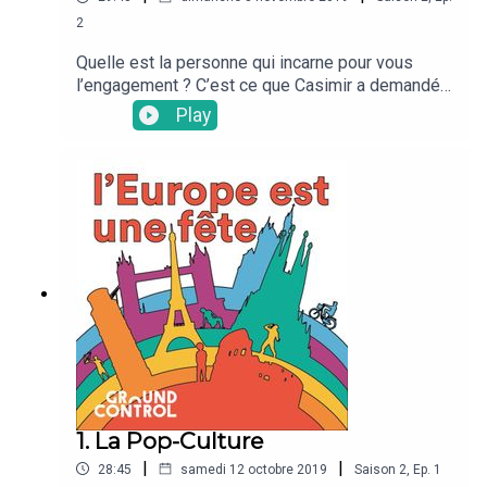
2
Quelle est la personne qui incarne pour vous
l’engagement ? C’est ce que Casimir a demandé
aux européens et européennes du podcast. Un
Play
politique ? Un héros ? Un militant ? Vous serez
parfois étonné d’entendre ceux qui font bouger
les codes dans les quatre coins de l’Europe, vous
rirez de votre ignorance et surtout apprendrez
davantage sur la culture de ces pays.
1. La Pop-Culture
|
|
28:45
samedi 12 octobre 2019
Saison
2
,
Ep.
1