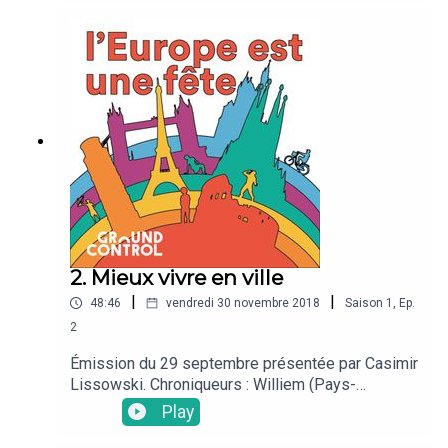
nous répondent!
2. Mieux vivre en ville
|
|
48:46
vendredi 30 novembre 2018
Saison
1
,
Ep.
2
Émission du 29 septembre présentée par Casimir
Lissowski. Chroniqueurs : Williem (Pays-
Bas)Carla (Italie)Renée (Grèce)Ruta (Lituanie)
Play