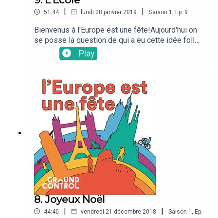
|
|
51:44
lundi 28 janvier 2019
Saison
1
,
Ep.
9
Bienvenus à l'Europe est une fête!Aujourd'hui on
se posse la question de qui a eu cette idée folle
d'un jour inventer l'école ?Une émission
Play
présentée par Casimir Lissowski
8. Joyeux Noël
|
|
44:40
vendredi 21 décembre 2018
Saison
1
,
Ep.