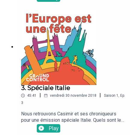
plats cuisinés dans les régions du monde ?
3. Spéciale Italie
|
|
45:41
vendredi 30 novembre 2018
Saison
1
,
Ep.
3
Nous retrouvons Casimir et ses chroniqueurs
pour une émission spéciale Italie. Quels sont les
stéréotypes italiens? Quelle est l'influence
Play
italienne dans les autres pays européens? Ils