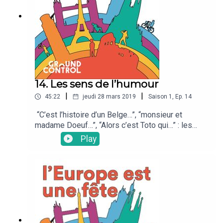
14. Les sens de l’humour
|
|
45:22
jeudi 28 mars 2019
Saison
1
,
Ep.
14
“C’est l’histoire d’un Belge…”, “monsieur et
madame Doeuf…”, “Alors c’est Toto qui…” : les
français ont un humour bien à eux, mais quels
Play
sont les sens de l’humour de nos voisins
européens?Avec Ruben (Pays-Bas), Sinead
(Irlande) et Dana (Ukraine). Une émission
présentée par Casimir Lissowski.