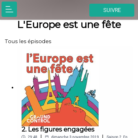
SUIVRE
L'Europe est une fête
Tous les épisodes
2. Les figures engagées
|
|
29:48
dimanche 3 novembre 2019
Saison
2
,
Ep.