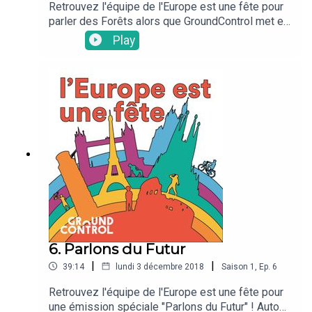
Retrouvez l'équipe de l'Europe est une fête pour
parler des Forêts alors que GroundControl met en
lumière la Transylvanie !Autour de la table : Carla
Play
(Italie), Sinead (Ireland), Renée (Grèce) et Ale
(Espagne)et bien sûr notre cher Casimir !
6. Parlons du Futur
|
|
39:14
lundi 3 décembre 2018
Saison
1
,
Ep.
6
Retrouvez l'équipe de l'Europe est une fête pour
une émission spéciale "Parlons du Futur" ! Autour