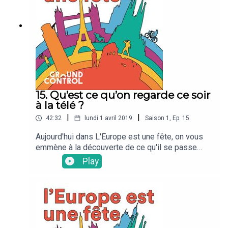
15. Qu’est ce qu’on regarde ce soir
à la télé ?
|
|
42:32
lundi 1 avril 2019
Saison
1
,
Ep.
15
Aujourd'hui dans L'Europe est une fête, on vous
emmène à la découverte de ce qu'il se passe
dans le poste de télévision de nos chers voisins
Play
européens !Avec Ruta (Lituanie), Ale (Espagne) et
Rosita (Bulgarie).Une émission présentée par
Casimir Lissowski.