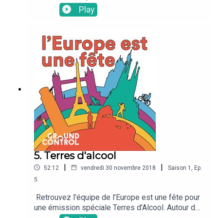
de la table : Rosita (Bulgarie), Ale (Espagne),
Play
Ruben (Pays-Bas) et Casimir (France)
5. Terres d'alcool
|
|
52:12
vendredi 30 novembre 2018
Saison
1
,
Ep.
5
Retrouvez l'équipe de l'Europe est une fête pour
une émission spéciale Terres d'Alcool. Autour de
la table : Sinead (Irlande), Renée (Grèce, Ruta