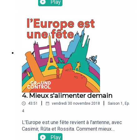
Play
(Lituanie) Ruben (Pays-Bas) et Casimir (France).
Ils nous font découvrir les spécialités de leur
pays : whisky irlandais, beerenburger hollandais,
tsipouro grec...
4. Mieux s'alimenter demain
|
|
43:51
vendredi 30 novembre 2018
Saison
1
,
Ep.
4
L'Europe est une fête revient à l'antenne, avec
Casimir, Rūta et Rossita. Comment mieux
s'alimenter ? Et si on s'inspirait des meilleurs
Play