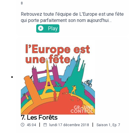
8
Retrouvez toute l'équipe de L'Europe est une fête
qui porte parfaitement son nom aujourd'hui
puisqu'on fête Noël dans le studio de
Play
GroundControl !Autour de la table : Carla (Italie),
Ruber (Pays-Bas), Denis (Croatie) et Renée
(Grèce) et bien sûr notre animateur vedette
Casimir !
7. Les Forêts
|
|
45:04
lundi 17 décembre 2018
Saison
1
,
Ep.
7