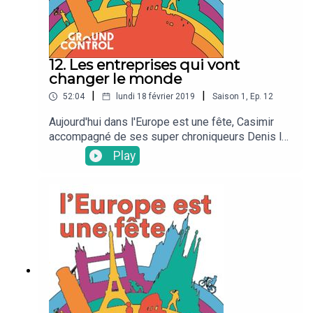
12. Les entreprises qui vont
changer le monde
|
|
52:04
lundi 18 février 2019
Saison
1
,
Ep.
12
Aujourd'hui dans l'Europe est une fête, Casimir
accompagné de ses super chroniqueurs Denis le
croate et Carla l'italienne, vont nous parler des
Play
"entreprises qui vont changer le monde"