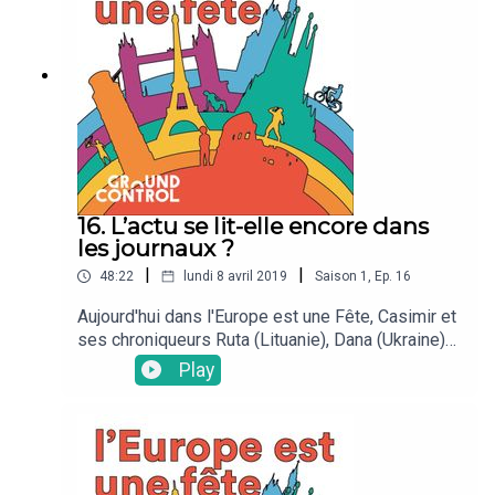
16. L’actu se lit-elle encore dans
les journaux ?
|
|
48:22
lundi 8 avril 2019
Saison
1
,
Ep.
16
Aujourd'hui dans l'Europe est une Fête, Casimir et
ses chroniqueurs Ruta (Lituanie), Dana (Ukraine)
et Helena (Bulgarie) vous parle de presse et
Play
d'information.Alors, quelles sont les pratiques de
nos voisins européens ? L'actualité se lit-elle
encore dans les journaux ?