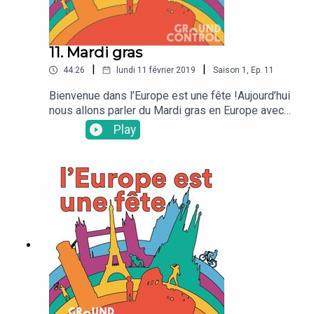
11. Mardi gras
|
|
44:26
lundi 11 février 2019
Saison
1
,
Ep.
11
Bienvenue dans l’Europe est une fête !Aujourd’hui
nous allons parler du Mardi gras en Europe avec
nos chroniqueurs préférés Alé, Shinead et Ruta et
Play
bien sûr Casimir à l'animation !