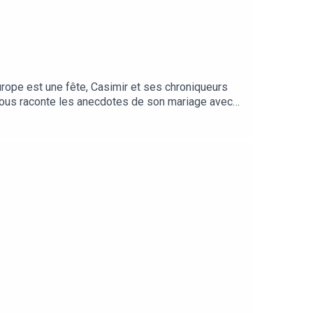
rope est une fête, Casimir et ses chroniqueurs
ous raconte les anecdotes de son mariage avec
de banquet, de fête, de musique (et de vodka) ! -
notre petit tour européen, Ale(27:41)nous raconte