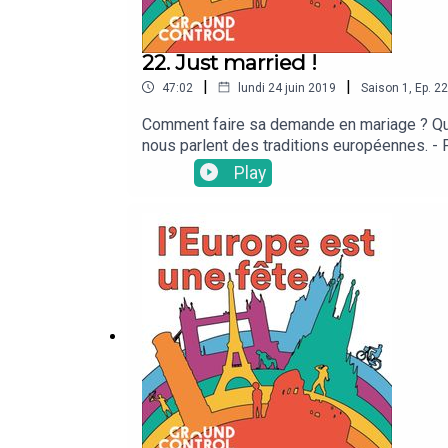
22. Just married !
|
|
47:02
lundi 24 juin 2019
Saison
1
,
Ep.
22
Comment faire sa demande en mariage ? Qui i
nous parlent des traditions européennes. 
sa femme italienne. - Kasja (10:28) nous ex
Play
Carla (20:12) nous éloigne du conte de fée ! 
les mariages à l'espagnole !