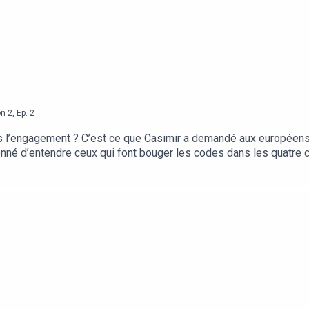
on
2
,
Ep.
2
us l’engagement ? C’est ce que Casimir a demandé aux européens
onné d’entendre ceux qui font bouger les codes dans les quatre co
 de ces pays.