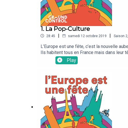
1. La Pop-Culture
|
|
28:45
samedi 12 octobre 2019
Saison
2
L’Europe est une fête, c’est la nouvelle aub
Ils habitent tous en France mais dans leur t
Casimir revient pour une nouvelle saison. P
Play
Divertissement, sport, people, politique, al