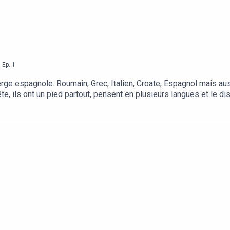
,
Ep.
1
erge espagnole. Roumain, Grec, Italien, Croate, Espagnol mais auss
ête, ils ont un pied partout, pensent en plusieurs langues et le d
our ce premier épisode, on discute Pop-Culture avec Joe, Ruben 
imentation, Lifestyle, mode, technologies, la pop-culture est pr