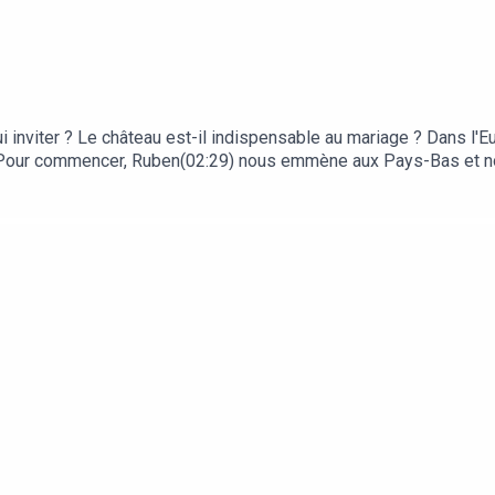
nviter ? Le château est-il indispensable au mariage ? Dans l'Eu
- Pour commencer, Ruben(02:29) nous emmène aux Pays-Bas et n
plique les spécificités des mariages polonais (10:28) Deux jours 
"Une fois que t'es marié, tu n'en as plus envie !" - Et pour finir 