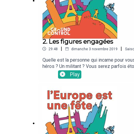
2. Les figures engagées
|
|
29:48
dimanche 3 novembre 2019
Sais
Quelle est la personne qui incarne pour vo
héros ? Un militant ? Vous serez parfois ét
surtout apprendrez davantage sur la culture
Play