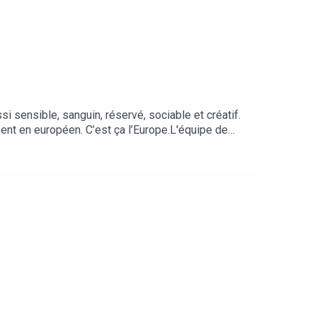
i sensible, sanguin, réservé, sociable et créatif.
isent en européen. C’est ça l’Europe.L'équipe de
et Denis !C'est quoi la Pop-Culture ?
ésente partout, y compris dans les pays européens.