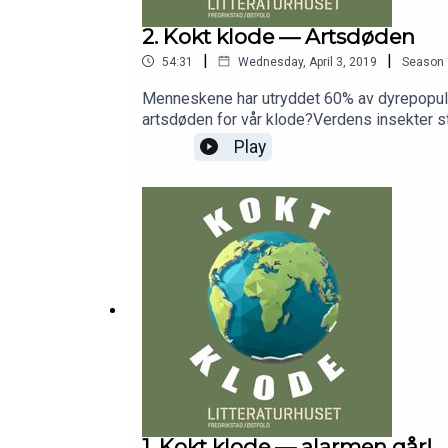
2. Kokt klode — Artsdøden
|
|
54:31
Wednesday, April 3, 2019
Season
Menneskene har utryddet 60% av dyrepopulas
artsdøden for vår klode?Verdens insekter s
økosystemer». Ifølge rapporten, som er publi
Play
tredjedel av alle insekter utrydningstruet. 
bestøver blomster og er mat for andre dyr. De
vi gjøre?Professor i bevaringsbiologi, Ann
programleder og klimajournalist Erik Martin
Litteraturhuset FredrikstadRedigering: Litte
1. Kokt klode — alarmen går!