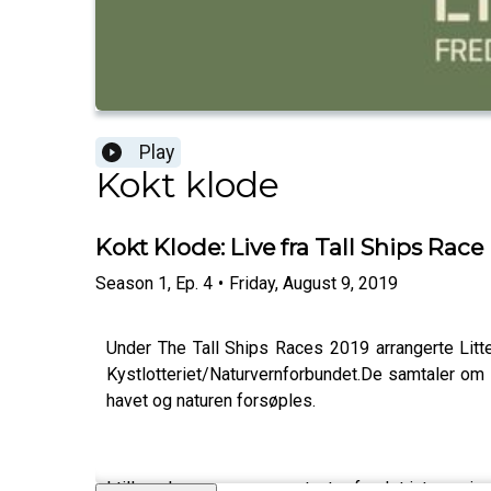
Play
Kokt klode
Kokt Klode: Live fra Tall Ships Race
Season
1
,
Ep.
4
•
Friday, August 9, 2019
Under The Tall Ships Races 2019 arrangerte Litte
Kystlotteriet/Naturvernforbundet.De samtaler om pl
havet og naturen forsøples.
I tillegg kommer representanter fra det internasjo