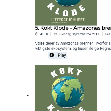
5. Kokt Klode – Amazonas br
|
|
41:10
Tuesday, September 24, 2019
Sea
Store deler av Amazonas brenner. Hvorfor 
viktigste økosystem, og huser ifølge Regnsk
halvparten av det skattkammeret kloden har 
Play
som 80 prosent av landjordas dyre- og plante
Amazonas er påsatt, ifølge Brasils romforskn
år. Den politiske håndteringen av Amazonas-
Kokt Klode kommer leder for Regnskogfondet
Regnskogfondet arbeider for å bevare Amazo
salen 18. september 2019. Produsent: Litter