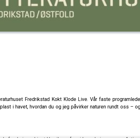
raturhuset Fredrikstad Kokt Klode Live. Vår faste programlede
ast i havet, hvordan du og jeg påvirker naturen rundt oss – og 
nale forskningsskipet Hawila og fra sirkus-aksjonsgruppa Acting