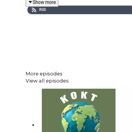
Show more
rundt og skaper oppmerksomhet rundt klimaspørs
RSS
More episodes
View all episodes