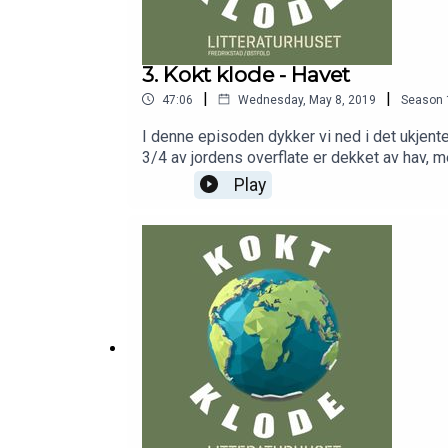
3. Kokt klode - Havet
|
|
47:06
Wednesday, May 8, 2019
Season
I denne episoden dykker vi ned i det ukjent
3/4 av jordens overflate er dekket av hav, m
skrevet boken "Havlandet" og tar oss med ne
Play
kysten har formet Norge. Og om hvordan bes
og hvordan de kolossale mengdene med plast
havet blir surt? Klarer vi å endre måten vi l
Fredrikstad 30. april 2019Produsent: Littera