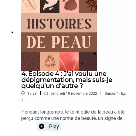
danger. Pourtant, notre peau peut être détruite
suite à un accident, une grave brûlure, comme
c'est le cas pour Laurent Gaudens, désormais
fondateur Burns and Smiles.Est-il possible de la
réparer et tenter de la remplacer ? C’est ce que
nous explique la Professeure Lee-Ann Laurent
Applegate, cheffe d’unité de chirurgie
reconstructive à Lausanne et Alexandre Dubuis,
sociologue membre du comité éditorial du
magazine Peaulogie et spécialiste dans le
domaine des grands brûlés.
4. Episode 4 : J’ai voulu une
dépigmentation, mais suis-je
quelqu’un d’autre ?
|
|
19:28
vendredi 18 novembre 2022
Saison
1
,
Ep.
4
Pendant longtemps, le teint pâle de la peau a été
perçu comme une norme de beauté, un signe de
réussite, de noblesse, de bonne santé. Dans
Play
certaines catégories sociales, on utilisait des