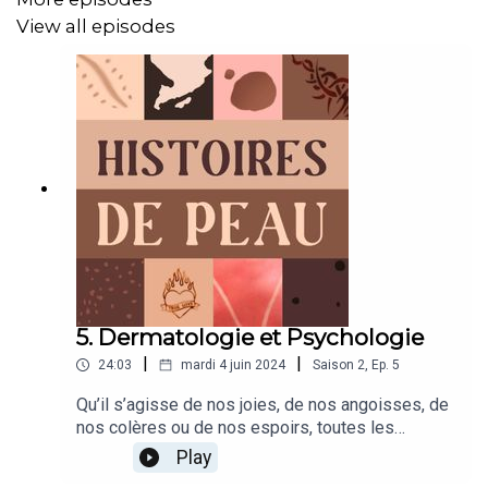
View all episodes
5. Dermatologie et Psychologie
|
|
24:03
mardi 4 juin 2024
Saison
2
,
Ep.
5
Qu’il s’agisse de nos joies, de nos angoisses, de
nos colères ou de nos espoirs, toutes les
émotions qui nous traversent résonnent dans
Play
notre corps.Un frisson lors du premier baiser,