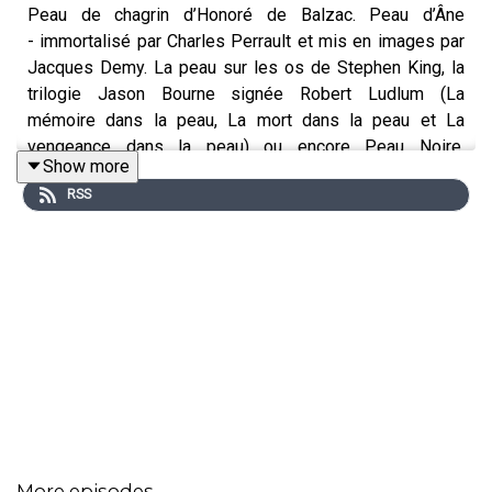
Peau de chagrin d’Honoré de Balzac. Peau d’Âne
- immortalisé par Charles Perrault et mis en images par
Jacques Demy. La peau sur les os de Stephen King, la
trilogie Jason Bourne signée Robert Ludlum (La
mémoire dans la peau, La mort dans la peau et La
vengeance dans la peau) ou encore Peau Noire,
Show more
masques blancs, analyse frontale et autobiographique
RSS
écrite par Frantz Fanon sur le traumatique héritage
du colonialisme…
La littérature regorge de références à la peau et même
aux peaux car ce thème, c’est une vieille histoire. Une
très vieille histoire même puisqu’elle remonte aux
premiers supports d’écriture.
More episodes