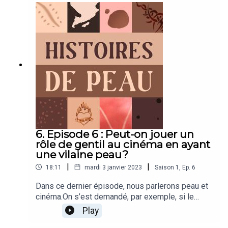
épiderme est-il sur le point de devenir en
permanence connecté au grand réseau numérique
mondial ?C’est une question à laquelle nous
avons tenté de répondre avec Marc Teyssier,
enseignant-chercheur, spécialisé en interaction
humain-machine et Daniela Cerqui, enseignante
en anthropologie à l’Université de Lausanne.Et
vous allez être étonné de découvrir que tout cela
n’est plus juste une question de science-fiction.
6. Episode 6 : Peut-on jouer un
rôle de gentil au cinéma en ayant
une vilaine peau?
|
|
18:11
mardi 3 janvier 2023
Saison
1
,
Ep.
6
Dans ce dernier épisode, nous parlerons peau et
cinéma.On s’est demandé, par exemple, si le
cinéma n’utilisait pas davantage les
Play
problématiques de peau pour représenter les