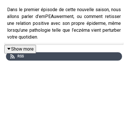
Dans le premier épisode de cette nouvelle saison, nous
allons parler d’emPEAuwerment, ou comment retisser
une relation positive avec son propre épiderme, même
lorsqu’une pathologie telle que l’eczéma vient perturber
votre quotidien.
On y pense peu mais dans toute rencontre avec
Show more
quelqu’un, la peau est le premier point de de contact
RSS
entre l’intérieur et l’extérieur, entre l’intime et le public,
entre Moi et l’Autre.
Lorsque l’on souffre d’une maladie de peau - comme la
dermatite atopique par exemple, la forme la plus
répandue d’eczéma - ce premier contact est parfois
compliqué.
A l’occasion de la journée mondiale de la dermatite