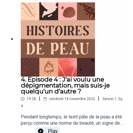
notre température corporelle. Alors, sans cette
barrière protectrice, notre corps est en
danger. Pourtant, notre peau peut être détruite
suite à un accident, une grave brûlure, comme
c'est le cas pour Laurent Gaudens, désormais
fondateur Burns and Smiles.Est-il possible de la
réparer et tenter de la remplacer ? C’est ce que
nous explique la Professeure Lee-Ann Laurent
Applegate, cheffe d’unité de chirurgie
reconstructive à Lausanne et Alexandre Dubuis,
sociologue membre du comité éditorial du
magazine Peaulogie et spécialiste dans le
domaine des grands brûlés.
4. Episode 4 : J’ai voulu une
dépigmentation, mais suis-je
quelqu’un d’autre ?
|
|
19:28
vendredi 18 novembre 2022
Saison
1
,
Ep.
4
Pendant longtemps, le teint pâle de la peau a été
perçu comme une norme de beauté, un signe de
réussite, de noblesse, de bonne santé. Dans
Play