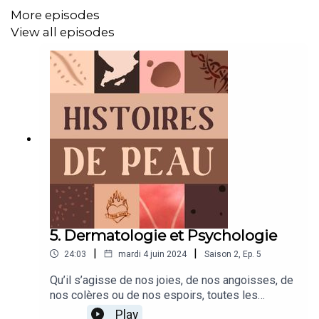
atopitque, nous avons tendu le micro à plusieurs
More episodes
personnes, comme Jade de Marsilly ou
View all episodes
Eloïse Vanryssel et Stéphanie Merhand qui souffrent de
différents types d’eczéma.
Des expériences de vie où chacune d’entre elles a su
retisser un lien avec sa propre peau, en dépit de la
maladie.
5. Dermatologie et Psychologie
|
|
24:03
mardi 4 juin 2024
Saison
2
,
Ep.
5
Qu’il s’agisse de nos joies, de nos angoisses, de
nos colères ou de nos espoirs, toutes les
émotions qui nous traversent résonnent dans
Play