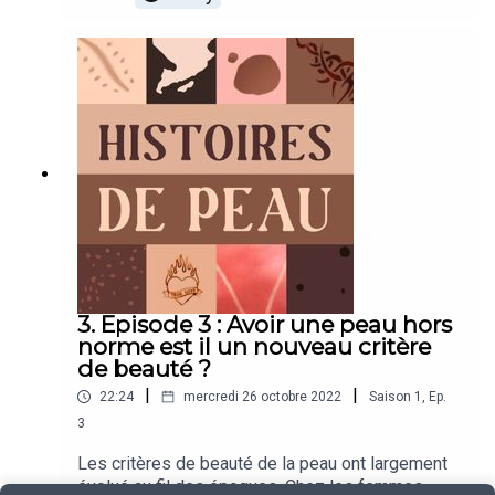
certaines catégories sociales, on utilisait des
artifices et produits pour modifier la couleur de
cette peau, la rendre plus blanche. Atour de la
dépigmentation, beaucoup d’interrogations
persistent et il n’est pas simple de trouver des
personnes qui acceptent de témoigner.En cause
une histoire de représentation médiatique et
culturelle.Et aussi l’idée que, peut-être, en
changeant de couleur ou de teinte de peau, on
deviendrait « quelqu’un d’autre ».Mais qu’en est il
vraiment ?
3. Episode 3 : Avoir une peau hors
norme est il un nouveau critère
de beauté ?
|
|
22:24
mercredi 26 octobre 2022
Saison
1
,
Ep.
3
Les critères de beauté de la peau ont largement
évolué au fil des époques. Chez les femmes,