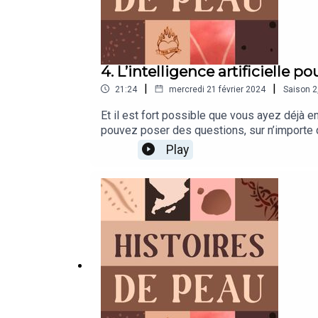
4. L’intelligence artificielle po
|
|
21:24
mercredi 21 février 2024
Saison
2
Et il est fort possible que vous ayez déjà en
pouvez poser des questions, sur n’importe qu
dermatologie, notamment le diagnostic des 
Play
recommandation de traitements.”Alors pour pa
personnes pour savoir ce qu’il serait possi
chercheurs. Grégoire Gessain est médecin à 
questions d’Intelligence Artificielle à l’Ins
d’IA pouvaient aider au diagnostic de certa