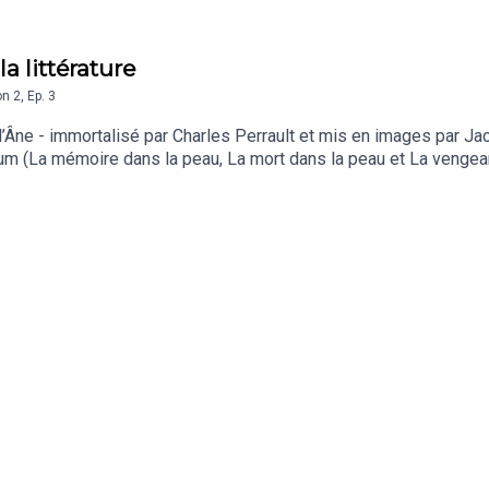
a littérature
on
2
,
Ep.
3
’Âne - immortalisé par Charles Perrault et mis en images par J
lum (La mémoire dans la peau, La mort dans la peau et La vengea
graphique écrite par Frantz Fanon sur le traumatique héritage du
ce thème, c’est une vieille histoire. Une très vieille histoire 