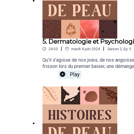
5. Dermatologie et Psycholog
|
|
24:03
mardi 4 juin 2024
Saison
2
,
Ep.
5
Qu’il s’agisse de nos joies, de nos angoiss
frisson lors du premier baiser, une démang
cellules, les unes après les autres, jusqu’à
Play
mots.Mais cela fonctionne aussi dans l’autre 
mais qu’il s’agisse d’une caresse ou d’une gi
étendu du corps humain, devient alors un véri
raconte notre vie intérieure, dans cet épiso
Cohen-Letessier, dermatologue et Bernard A
purigo nodulaire.