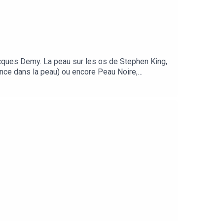
acques Demy. La peau sur les os de Stephen King,
nce dans la peau) ou encore Peau Noire,
 colonialisme…La littérature regorge de
même puisqu’elle remonte aux premiers supports