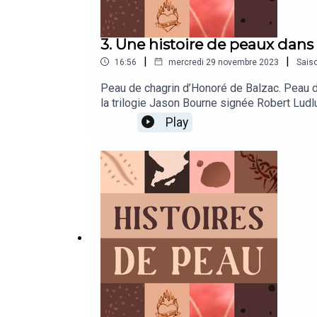
3. Une histoire de peaux dans l
|
|
16:56
mercredi 29 novembre 2023
Sais
Peau de chagrin d’Honoré de Balzac. Peau d
la trilogie Jason Bourne signée Robert Lud
masques blancs, analyse frontale et autobio
Play
références à la peau et même aux peaux car 
d’écriture.