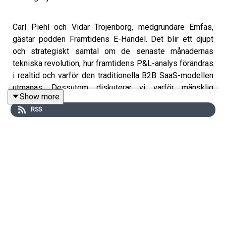
Carl Piehl och Vidar Trojenborg, medgrundare Emfas,
gästar podden Framtidens E-Handel. Det blir ett djupt
och strategiskt samtal om de senaste månadernas
tekniska revolution, hur framtidens P&L-analys förändras
i realtid och varför den traditionella B2B SaaS-modellen
utmanas. Dessutom diskuterar vi varför mänsklig
Show more
storytelling och kreativ vision blir den sista vallgraven
RSS
när agenter tar över rutinarbetet.
02:20
- Nya rekord sätts varje månad för AI-bolagens
omsättningstillväxt.
03:50
- Emfas grundades för att automatisera tråkig
hantering av produktdata.
06:37
- Det skedde ett revolutionerande teknikskifte mot